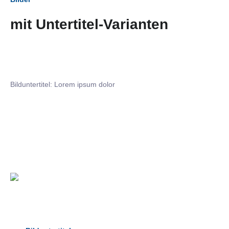
mit Untertitel-Varianten
Bilduntertitel: Lorem ipsum dolor
Bilduntertitel: Lorem ipsum dolor
Bild­unter­titel Hervorgehoben
als Text Element