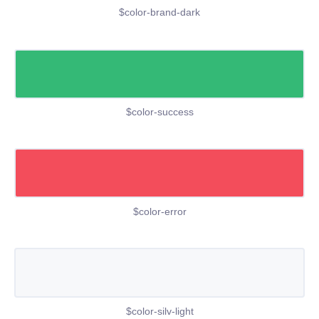
$color-brand-dark
$color-success
$color-error
$color-silv-light