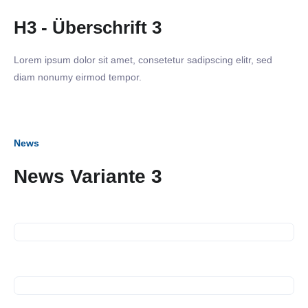
H3 - Überschrift 3
Lorem ipsum dolor sit amet, consetetur sadipscing elitr, sed
diam nonumy eirmod tempor.
News
News Variante 3
16. September 2026
Business Frühstück
13. Juli 2026
Spendenübergabe
10. Juli 2026