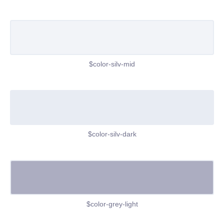
$color-silv-mid
$color-silv-dark
$color-grey-light