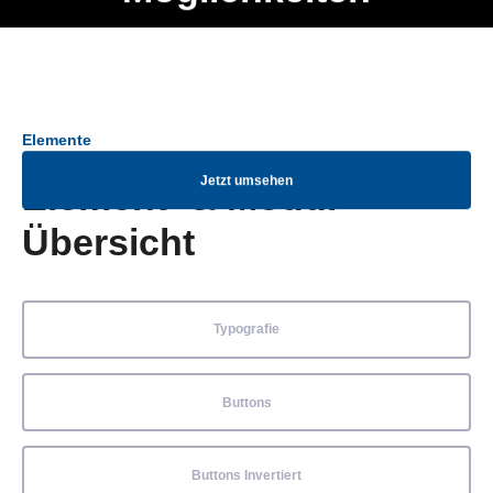
Ob Entwickler, Marketing Manager, SEO Spezialist oder fürs
Menü
eigene Projekt – auch ohne HTML Kenntnisse können alle
Elemente ganz einfach angepasst und kombiniert werden.
Elemente
Jetzt umsehen
Element- & Modul-
Übersicht
Typografie
Buttons
Buttons Invertiert