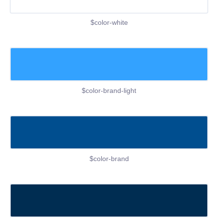
$color-white
$color-brand-light
$color-brand