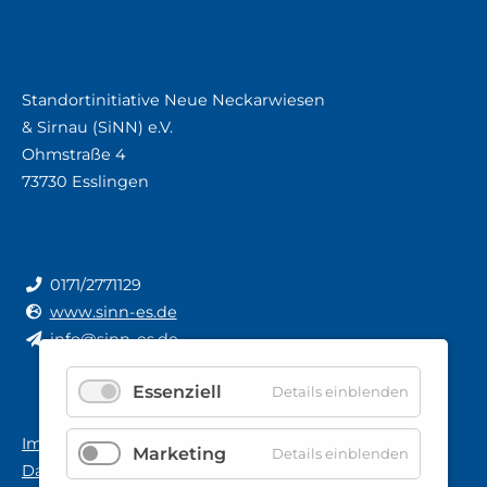
Standortinitiative Neue Neckarwiesen
& Sirnau (SiNN) e.V.
Ohmstraße 4
73730 Esslingen
0171/2771129
www.sinn-es.de
info@sinn-es.de
Essenziell
Details einblenden
Impressum
Marketing
Details einblenden
Datenschutz