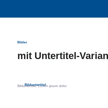
Bilder
mit Untertitel-Varia
Bildun
Bilduntertitel
Bilduntertitel: Lorem ipsum dolor
als Text Element