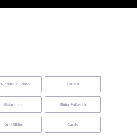
 Kenntnisse können alle
Aktuelles
Neckarwiesenfest
Kontakt
4, Youtube, Vimeo
Farben
Slider Inline
Slider Fullwidth
Grid Slider
Cards