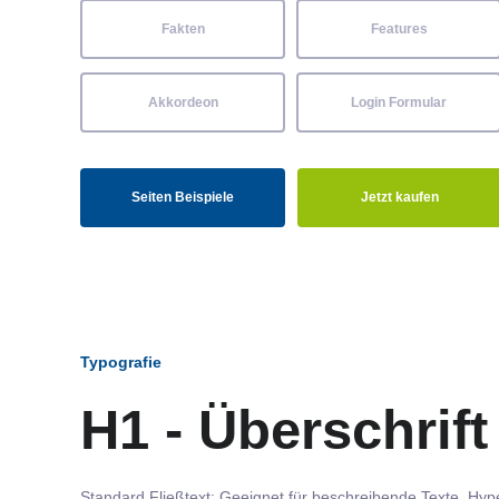
Fakten
Features
Akkordeon
Login Formular
Seiten Beispiele
Jetzt kaufen
Typografie
H1 - Überschrift
Standard Fließtext: Geeignet für beschreibende Texte.
Hype