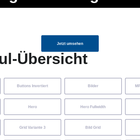
ng Manager, SEO Spezialist oder fürs eigene Projekt – auch ohne HTML
Navigation
Home
Über uns
Mitglieder
Elemente ganz einfach angepasst und kombiniert werden.
überspringen
Jetzt umsehen
ul-Übersicht
Buttons Invertiert
Bilder
MP
Hero
Hero Fullwidth
Grid Variante 3
Bild Grid