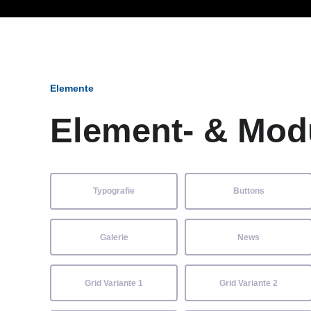
Ob Entwickler, Marketi
Elemente
Element- & Mod
Typografie
Buttons
Galerie
News
Grid Variante 1
Grid Variante 2