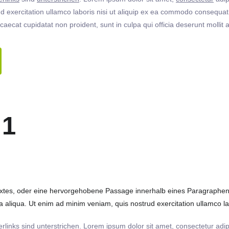
 exercitation ullamco laboris nisi ut aliquip ex ea commodo consequat. 
ccaecat cupidatat non proident, sunt in culpa qui officia deserunt molli
 1
extes, oder eine hervorgehobene Passage innerhalb eines Paragraphen. 
 aliqua. Ut enim ad minim veniam, quis nostrud exercitation ullamco labo
rlinks
sind
unterstrichen
. Lorem ipsum dolor sit amet,
consectetur
adip