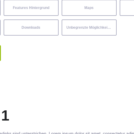
Features Hintergrund
Maps
Downloads
Unbegrenzte Möglichkeiten
 1
rlinks
sind
unterstrichen
. Lorem ipsum dolor sit amet,
consectetur
adip