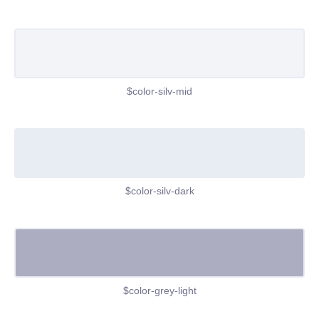
$color-silv-mid
$color-silv-dark
$color-grey-light