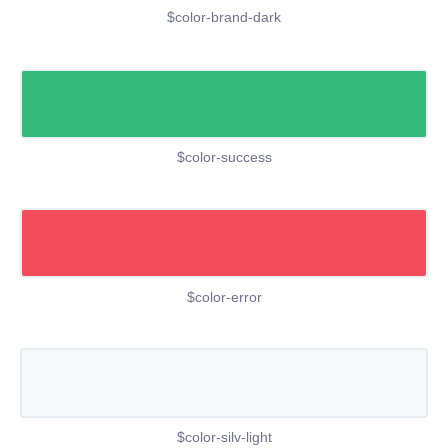
$color-brand-dark
$color-success
$color-error
$color-silv-light