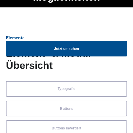
Ob Entwickler, Marketing Manager, SEO Spezialist oder fürs
Menü
eigene Projekt – auch ohne HTML Kenntnisse können alle
Elemente ganz einfach angepasst und kombiniert werden.
Elemente
Jetzt umsehen
Element- & Modul-
Übersicht
Typografie
Buttons
Buttons Invertiert