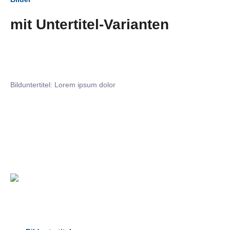
mit Untertitel-Varianten
Bilduntertitel: Lorem ipsum dolor
Bilduntertitel: Lorem ipsum dolor
Bild­unter­titel Hervorgehoben
als Text Element