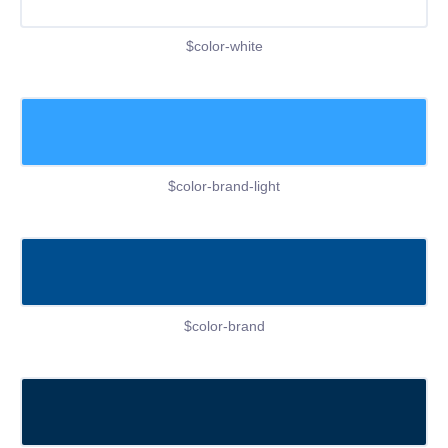
$color-white
$color-brand-light
$color-brand