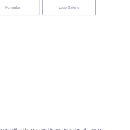
Formular
Logo Galerie
iscing elit, sed do eiusmod tempor incididunt ut labore et