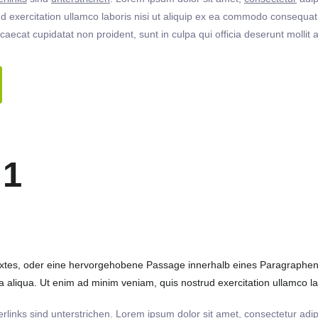
 exercitation ullamco laboris nisi ut aliquip ex ea commodo consequat. 
ccaecat cupidatat non proident, sunt in culpa qui officia deserunt molli
 1
extes, oder eine hervorgehobene Passage innerhalb eines Paragraphen. 
 aliqua. Ut enim ad minim veniam, quis nostrud exercitation ullamco labo
rlinks
sind
unterstrichen
. Lorem ipsum dolor sit amet,
consectetur
adip