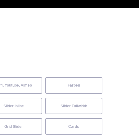
 Kenntnisse können alle
Aktuelles
Neckarwiesenfest
Kontakt
4, Youtube, Vimeo
Farben
Slider Inline
Slider Fullwidth
Grid Slider
Cards