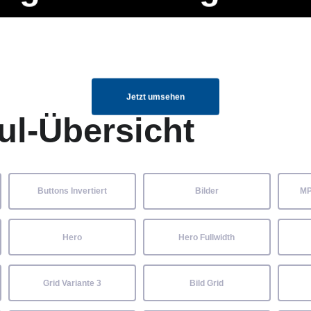
ng Manager, SEO Spezialist oder fürs eigene Projekt – auch ohne HTML
Navigation
Home
Über uns
Mitglieder
Elemente ganz einfach angepasst und kombiniert werden.
überspringen
Jetzt umsehen
ul-Übersicht
Buttons Invertiert
Bilder
MP
Hero
Hero Fullwidth
Grid Variante 3
Bild Grid