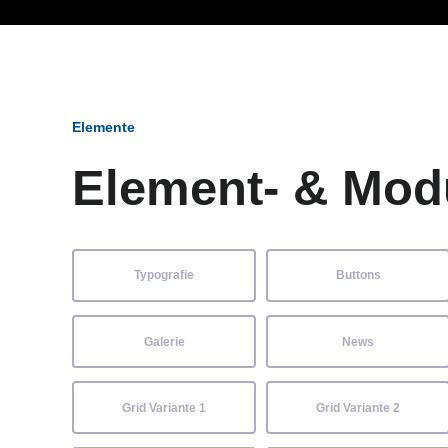
Ob Entwickler, Marketi
Elemente
Element- & Mod
Typografie
Buttons
Galerie
News
Grid Variante 1
Grid Variante 2