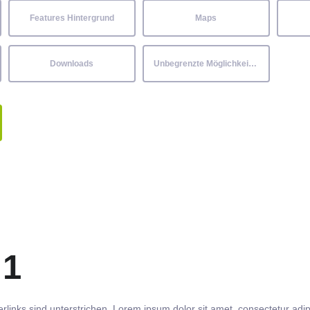
Features Hintergrund
Maps
Downloads
Unbegrenzte Möglichkeiten
 1
rlinks
sind
unterstrichen
. Lorem ipsum dolor sit amet,
consectetur
adip