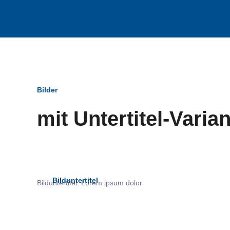
Bilder
mit Untertitel-Varia
Bildun
Bilduntertitel
Bilduntertitel: Lorem ipsum dolor
als Text Element