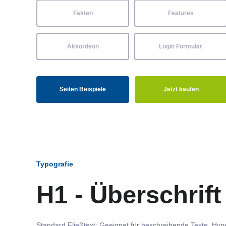
Fakten
Features
Akkordeon
Login Formular
Seiten Beispiele
Jetzt kaufen
Typografie
H1 - Überschrift
Standard Fließtext: Geeignet für beschreibende Texte.
Hype