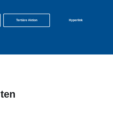
Tertiäre Aktion
Hyperlink
nten
tertitel: Lorem ipsum dolor