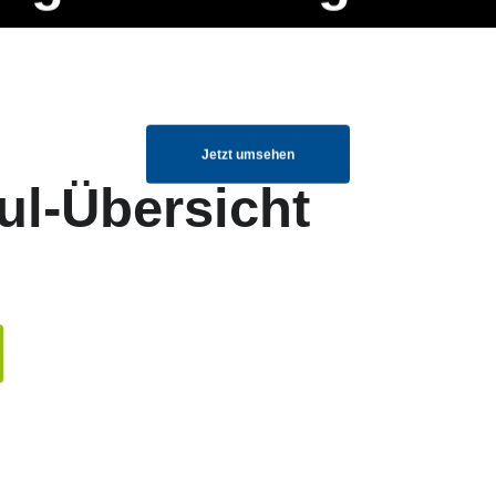
ng Manager, SEO Spezialist oder fürs eigene Projekt – auch ohne HTML
Navigation
Home
Über uns
Mitglieder
Elemente ganz einfach angepasst und kombiniert werden.
überspringen
Jetzt umsehen
ul-Übersicht