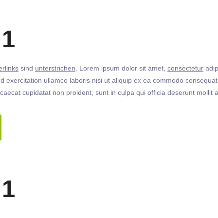
 1
rlinks
sind
unterstrichen
. Lorem ipsum dolor sit amet,
consectetur
adip
 exercitation ullamco laboris nisi ut aliquip ex ea commodo consequat. 
ccaecat cupidatat non proident, sunt in culpa qui officia deserunt molli
 1