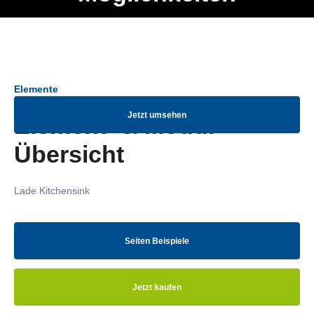
Ob Entwickler, Marketing Manager, SEO Spezialist oder fürs
Menü
eigene Projekt – auch ohne HTML Kenntnisse können alle
Elemente ganz einfach angepasst und kombiniert werden.
Elemente
Jetzt umsehen
Element- & Modul-
Übersicht
Lade Kitchensink
Seiten Beispiele
Jetzt kaufen