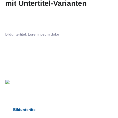
mit Untertitel-Varianten
Bilduntertitel: Lorem ipsum dolor
Bilduntertitel: Lorem ipsum dolor
Bild­unter­titel Hervorgehoben
als Text Element
Bilduntertitel