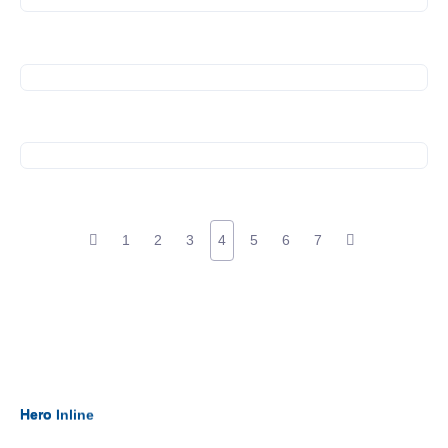
01. Oktober 2025
Exkursion nach Freiburg
25. September 2025
SiNN-After Work
1
2
3
4
5
6
7
Hero
Hero Inline