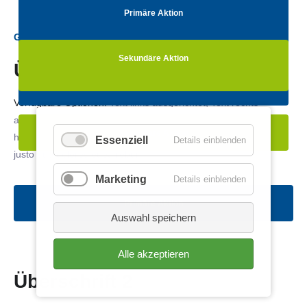
ausgerichtet, Text zentriert, Text farblich invertiert, Text
Sekundäre Aktion
Primäre Aktion
Primäre Aktion
farblich hinterlegt, Hintergrund abgedunkelt
. At vero eos et
Primäre Aktion
Grid Variante 1
accusam et justo duo dolores et ea rebum.
Sekundäre Aktion
Sekundäre Aktion
Sekundäre Aktion
Überschrift 2
Sekundäre Aktion
Primäre Aktion
Verfügbare Optionen:
Text links ausgerichtet, Text rechts
ausgerichtet, Text zentriert, Text farblich invertiert, Text farblich
Sekundäre Aktion
hinterlegt, Hintergrund abgedunkelt
. At vero eos et accusam et
Essenziell
Details einblenden
justo duo dolores et ea rebum.
Marketing
Details einblenden
Primäre Aktion
Auswahl speichern
Alle akzeptieren
Überschrift 2