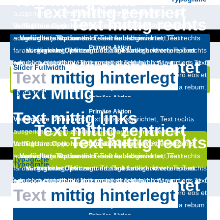
Text mittig links
Verfügbare Optionen:
Text links ausgerichtet, Text rechts
Text mittig zentriert
justo duo dolores et ea rebum.
ausgerichtet, Text zentriert, Text farblich invertiert, Text
Text mittig rechts
farblich hinterlegt, Hintergrund abgedunkelt
Verfügbare Optionen:
Text links ausgerichtet, Text rechts
. At vero eos et
accusam et justo duo dolores et ea rebum.
ausgerichtet, Text zentriert, Text farblich invertiert, Text
Verfügbare Optionen:
Text links ausgerichtet, Text rechts
Typografie
Typografie
Primäre Aktion
farblich hinterlegt, Hintergrund abgedunkelt
ausgerichtet, Text zentriert, Text farblich invertiert, Text
Verfügbare Optionen:
Text links ausgerichtet, Text rechts
. At vero eos et
Text unten ausgerichtet
accusam et justo duo dolores et ea rebum.
farblich hinterlegt, Hintergrund abgedunkelt
ausgerichtet, Text zentriert, Text farblich invertiert, Text
. At vero eos et
Slider Fullwidth
Text
mittig hinterlegt
Primäre Aktion
farblich hinterlegt, Hintergrund abgedunkelt
accusam et justo duo dolores et ea rebum.
. At vero eos et
Sekundäre Aktion
accusam et justo duo dolores et ea rebum.
Text Mittig
Typografie
Verfügbare Optionen:
Text links ausgerichtet, Text rechts
Primäre Aktion
Typografie
ausgerichtet, Text zentriert, Text farblich invertiert, Text
Sekundäre Aktion
Primäre Aktion
Text mittig links
Primäre Aktion
Typografie
farblich hinterlegt, Hintergrund abgedunkelt
. At vero eos et
Verfügbare Optionen:
Text links ausgerichtet, Text rechts
Primäre Aktion
Text mittig zentriert
accusam et justo duo dolores et ea rebum.
ausgerichtet, Text zentriert, Text farblich invertiert, Text
Sekundäre Aktion
Text mittig rechts
farblich hinterlegt, Hintergrund abgedunkelt
Verfügbare Optionen:
Text links ausgerichtet, Text rechts
. At vero eos et
Sekundäre Aktion
Sekundäre Aktion
accusam et justo duo dolores et ea rebum.
ausgerichtet, Text zentriert, Text farblich invertiert, Text
Verfügbare Optionen:
Text links ausgerichtet, Text rechts
Sekundäre Aktion
Typografie
Typografie
Primäre Aktion
farblich hinterlegt, Hintergrund abgedunkelt
ausgerichtet, Text zentriert, Text farblich invertiert, Text
Verfügbare Optionen:
Text links ausgerichtet, Text rechts
. At vero eos et
Text unten ausgerichtet
accusam et justo duo dolores et ea rebum.
farblich hinterlegt, Hintergrund abgedunkelt
ausgerichtet, Text zentriert, Text farblich invertiert, Text
. At vero eos et
Text
mittig hinterlegt
Primäre Aktion
farblich hinterlegt, Hintergrund abgedunkelt
accusam et justo duo dolores et ea rebum.
. At vero eos et
Sekundäre Aktion
accusam et justo duo dolores et ea rebum.
Verfügbare Optionen:
Text links ausgerichtet, Text rechts
Primäre Aktion