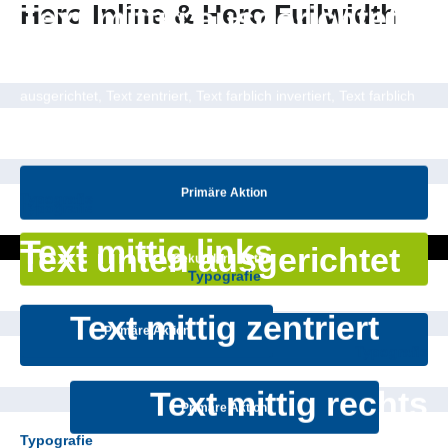
Hero Inline & Hero Fullwidth
Text mittig ausgerichtet
Verfügbare Optionen:
Text links ausgerichtet, Text rechts
ausgerichtet, Text zentriert, Text farblich invertiert, Text farblich
hinterlegt, Hintergrund abgedunkelt
Primäre Aktion
Typografie
Typografie
Text mittig links
Text unten ausgerichtet
Sekundäre Aktion
Typografie
Text mittig zentriert
Primäre Aktion
Primäre Aktion
Typografie
Text mittig rechts
Primäre Aktion
Typografie