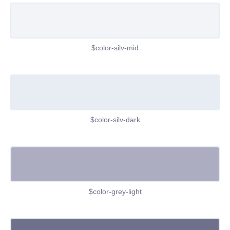
$color-silv-mid
$color-silv-dark
$color-grey-light