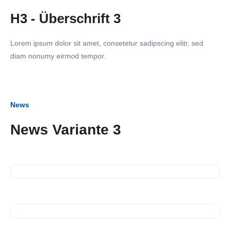
H3 - Überschrift 3
Lorem ipsum dolor sit amet, consetetur sadipscing elitr, sed
diam nonumy eirmod tempor.
News
News Variante 3
18. März 2025
Netzwerkabend
11. März 2025
Strategie Workshop
01. Januar 2025