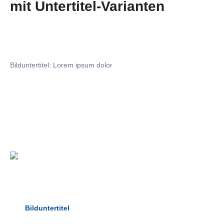
mit Untertitel-Varianten
Bilduntertitel: Lorem ipsum dolor
Bilduntertitel: Lorem ipsum dolor
Bild­unter­titel Hervorgehoben
als Text Element
Bilduntertitel