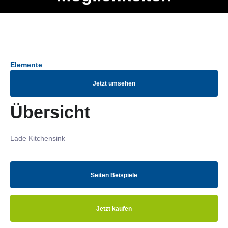
Ob Entwickler, Marketing Manager, SEO Spezialist oder fürs
Menü
eigene Projekt – auch ohne HTML Kenntnisse können alle
Elemente ganz einfach angepasst und kombiniert werden.
Elemente
Jetzt umsehen
Element- & Modul-
Übersicht
Lade Kitchensink
Seiten Beispiele
Jetzt kaufen