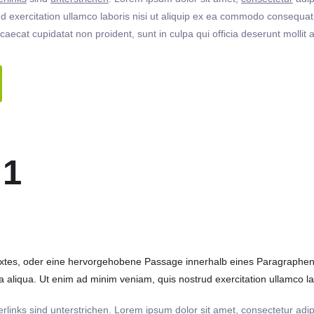
 exercitation ullamco laboris nisi ut aliquip ex ea commodo consequat. 
ccaecat cupidatat non proident, sunt in culpa qui officia deserunt molli
 1
extes, oder eine hervorgehobene Passage innerhalb eines Paragraphen. 
 aliqua. Ut enim ad minim veniam, quis nostrud exercitation ullamco labo
rlinks
sind
unterstrichen
. Lorem ipsum dolor sit amet,
consectetur
adip