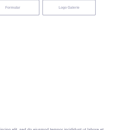
Formular
Logo Galerie
iscing elit, sed do eiusmod tempor incididunt ut labore et