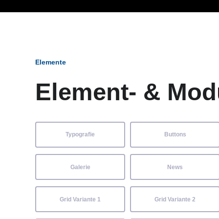
Ob Entwickler, Marketi
Elemente
Element- & Mod
Typografie
Buttons
Galerie
News
Grid Variante 1
Grid Variante 2