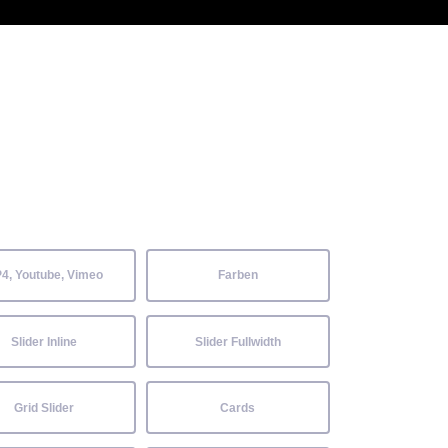
 Kenntnisse können alle
Aktuelles
Neckarwiesenfest
Kontakt
4, Youtube, Vimeo
Farben
Slider Inline
Slider Fullwidth
Grid Slider
Cards