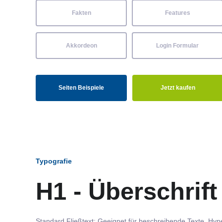
Fakten
Features
Akkordeon
Login Formular
Seiten Beispiele
Jetzt kaufen
Typografie
H1 - Überschrift
Standard Fließtext: Geeignet für beschreibende Texte.
Hype