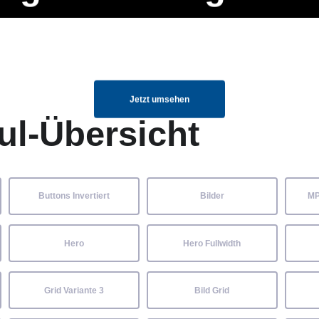
ng Manager, SEO Spezialist oder fürs eigene Projekt – auch ohne HTML
Navigation
Home
Über uns
Mitglieder
Elemente ganz einfach angepasst und kombiniert werden.
überspringen
Jetzt umsehen
ul-Übersicht
Buttons Invertiert
Bilder
MP
Hero
Hero Fullwidth
Grid Variante 3
Bild Grid