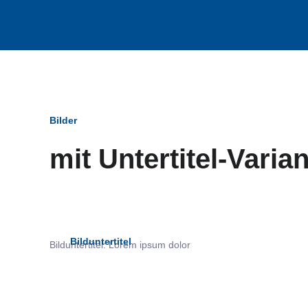
Bilder
mit Untertitel-Varia
Bildun
Bilduntertitel
Bilduntertitel: Lorem ipsum dolor
als Text Element