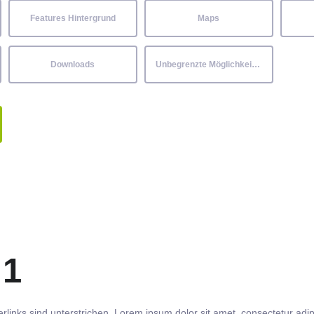
Features Hintergrund
Maps
Downloads
Unbegrenzte Möglichkeiten
 1
rlinks
sind
unterstrichen
. Lorem ipsum dolor sit amet,
consectetur
adip