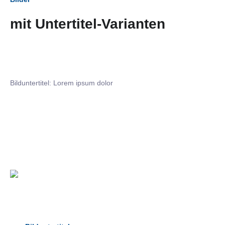
mit Untertitel-Varianten
Bilduntertitel: Lorem ipsum dolor
Bilduntertitel: Lorem ipsum dolor
Bild­unter­titel Hervorgehoben
als Text Element