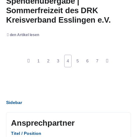
Spendenübergabe |
Sommerfreizeit des DRK
Kreisverband Esslingen e.V.
den Artikel lesen
1
2
3
4
5
6
7
Sidebar
Ansprechpartner
Titel / Position