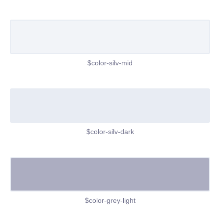
$color-silv-mid
$color-silv-dark
$color-grey-light