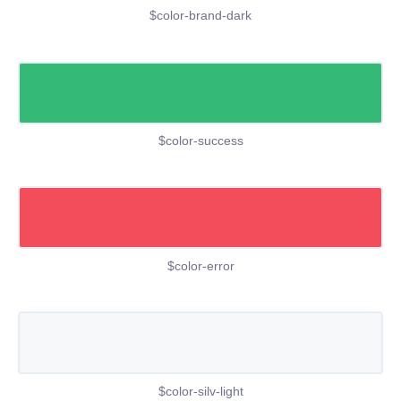
$color-brand-dark
$color-success
$color-error
$color-silv-light