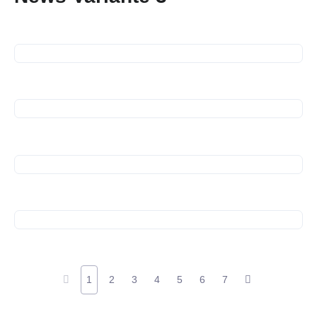
16. September 2026
Business Frühstück
13. Juli 2026
Spendenübergabe
10. Juli 2026
Spendenübergabe
10. Juli 2026
Spendenübergabe
1
2
3
4
5
6
7