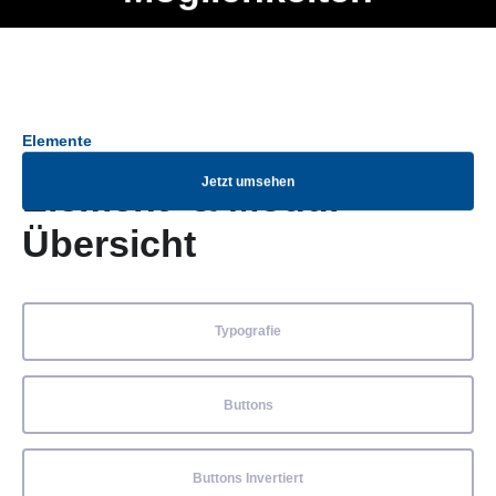
Ob Entwickler, Marketing Manager, SEO Spezialist oder fürs
Menü
eigene Projekt – auch ohne HTML Kenntnisse können alle
Elemente ganz einfach angepasst und kombiniert werden.
Elemente
Jetzt umsehen
Element- & Modul-
Übersicht
Typografie
Buttons
Buttons Invertiert