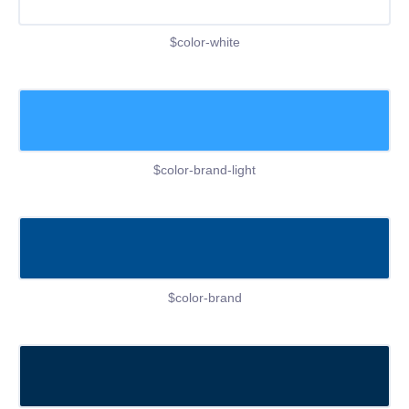
$color-white
$color-brand-light
$color-brand