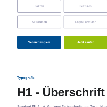
Fakten
Features
Akkordeon
Login Formular
Seiten Beispiele
Jetzt kaufen
Typografie
H1 - Überschrift
Standard Fließtext: Geeignet für beschreibende Texte.
Hype