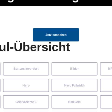
ng Manager, SEO Spezialist oder fürs eigene Projekt – auch ohne HTML
Navigation
Home
Über uns
Mitglieder
Elemente ganz einfach angepasst und kombiniert werden.
überspringen
Jetzt umsehen
ul-Übersicht
Buttons Invertiert
Bilder
MP
Hero
Hero Fullwidth
Grid Variante 3
Bild Grid