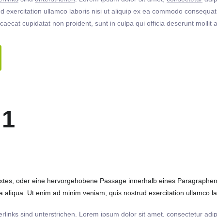
 exercitation ullamco laboris nisi ut aliquip ex ea commodo consequat. 
ccaecat cupidatat non proident, sunt in culpa qui officia deserunt molli
 1
extes, oder eine hervorgehobene Passage innerhalb eines Paragraphen. 
 aliqua. Ut enim ad minim veniam, quis nostrud exercitation ullamco labo
rlinks
sind
unterstrichen
. Lorem ipsum dolor sit amet,
consectetur
adip