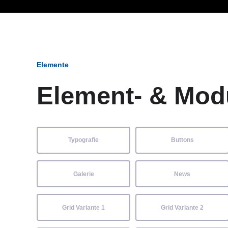
Ob Entwickler, Marketi
Elemente
Element- & Mod
Typografie
Buttons
Galerie
News
Grid Variante 1
Grid Variante 2