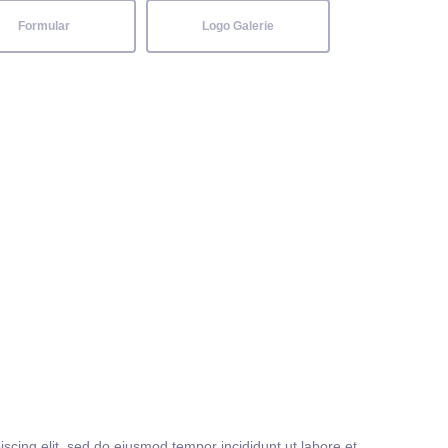
Formular
Logo Galerie
iscing elit, sed do eiusmod tempor incididunt ut labore et