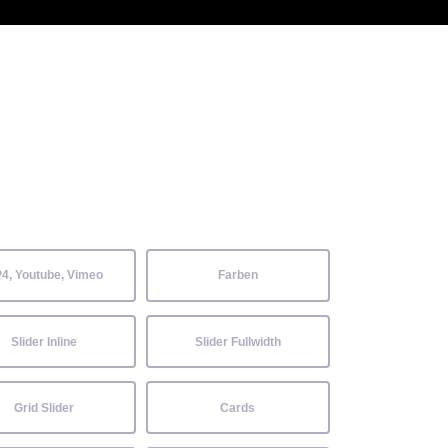
 Kenntnisse können alle
Aktuelles
Neckarwiesenfest
Kontakt
4, Youtube, Vimeo
Farben
Slider Inline
Slider Fullwidth
Grid Slider
Cards