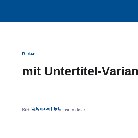
Bilder
mit Untertitel-Varia
Bildun
Bilduntertitel
Bilduntertitel: Lorem ipsum dolor
als Text Element