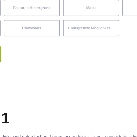
Features Hintergrund
Maps
Downloads
Unbegrenzte Möglichkeiten
 1
rlinks
sind
unterstrichen
. Lorem ipsum dolor sit amet,
consectetur
adip