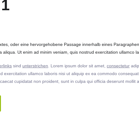
 1
extes, oder eine hervorgehobene Passage innerhalb eines Paragraphen. 
 aliqua. Ut enim ad minim veniam, quis nostrud exercitation ullamco labo
rlinks
sind
unterstrichen
. Lorem ipsum dolor sit amet,
consectetur
adip
 exercitation ullamco laboris nisi ut aliquip ex ea commodo consequat. 
ccaecat cupidatat non proident, sunt in culpa qui officia deserunt molli