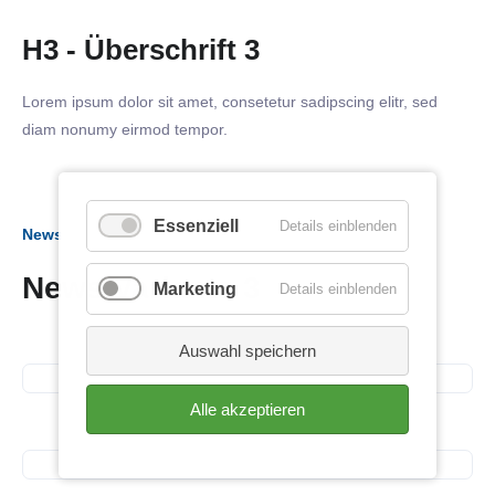
H3 - Überschrift 3
Lorem ipsum dolor sit amet, consetetur sadipscing elitr, sed
diam nonumy eirmod tempor.
Essenziell
Details einblenden
News
06. Dezember 2023
News Variante 3
Marketing
Details einblenden
Gespräch mit Herrn Dr.
Auswahl speichern
Sebastian Schäfer MdB
23. November 2023
Business Frühstück bei
Alle akzeptieren
FiftyFit
28. September 2023