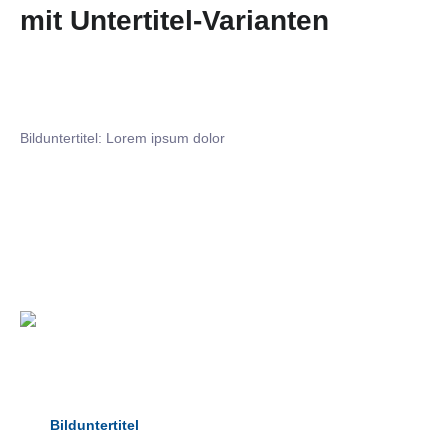
mit Untertitel-Varianten
Bilduntertitel: Lorem ipsum dolor
Bilduntertitel: Lorem ipsum dolor
Bild­unter­titel Hervorgehoben
als Text Element
Bilduntertitel