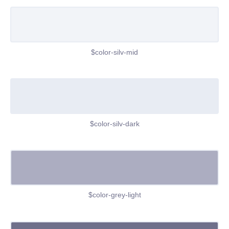
$color-silv-mid
$color-silv-dark
$color-grey-light