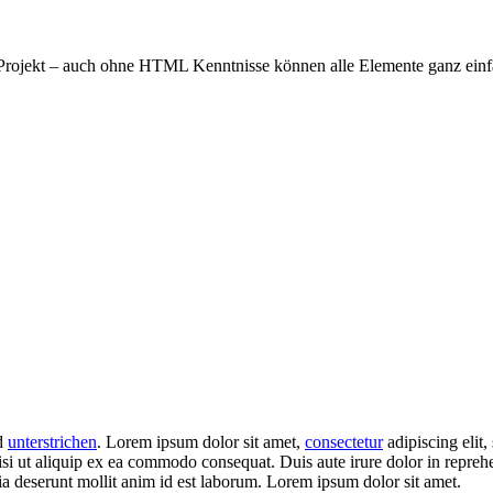
 Projekt – auch ohne HTML Kenntnisse können alle Elemente ganz einf
d
unterstrichen
. Lorem ipsum dolor sit amet,
consectetur
adipiscing elit
si ut aliquip ex ea commodo consequat. Duis aute irure dolor in repreh
cia deserunt mollit anim id est laborum. Lorem ipsum dolor sit amet.