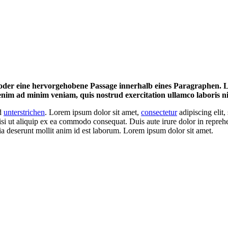
oder eine hervorgehobene Passage innerhalb eines Paragraphen. Lor
nim ad minim veniam, quis nostrud exercitation ullamco laboris nis
d
unterstrichen
. Lorem ipsum dolor sit amet,
consectetur
adipiscing elit
si ut aliquip ex ea commodo consequat. Duis aute irure dolor in repreh
cia deserunt mollit anim id est laborum. Lorem ipsum dolor sit amet.