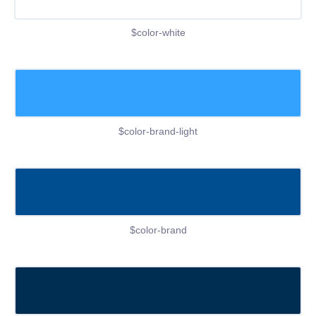
$color-white
$color-brand-light
$color-brand