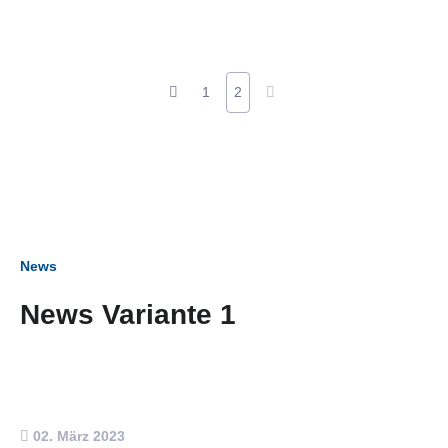
1
2
News
News Variante 1
02. März 2023