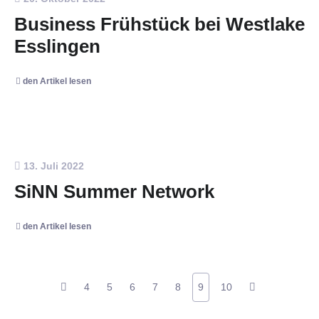
Business Frühstück bei Westlake
Esslingen
den Artikel lesen
13. Juli 2022
SiNN Summer Network
den Artikel lesen
4
5
6
7
8
9
10