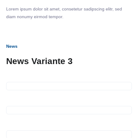
Lorem ipsum dolor sit amet, consetetur sadipscing elitr, sed
diam nonumy eirmod tempor.
News
News Variante 3
28. November 2024
Spendenübergabe Kältebus
07. November 2024
Business Frühstück bei WEK
und Constant AG
13. Oktober 2024
Spendenübergabe
08. Oktober 2024