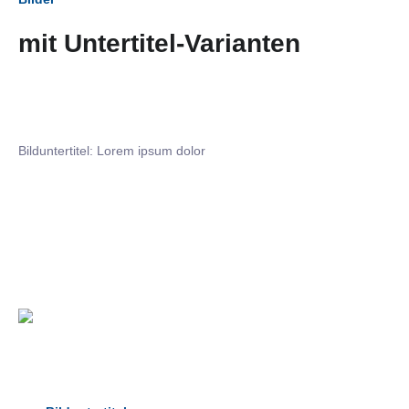
mit Untertitel-Varianten
Bilduntertitel: Lorem ipsum dolor
Bilduntertitel: Lorem ipsum dolor
Bild­unter­titel Hervorgehoben
als Text Element