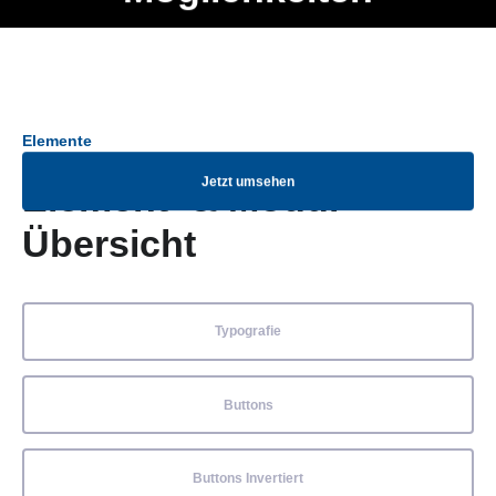
Ob Entwickler, Marketing Manager, SEO Spezialist oder fürs
Menü
eigene Projekt – auch ohne HTML Kenntnisse können alle
Elemente ganz einfach angepasst und kombiniert werden.
Elemente
Jetzt umsehen
Element- & Modul-
Übersicht
Typografie
Buttons
Buttons Invertiert