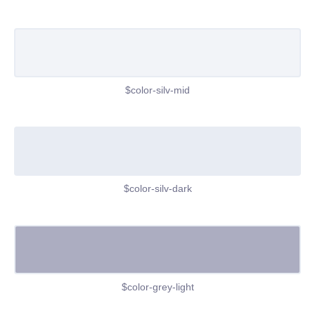
$color-silv-mid
$color-silv-dark
$color-grey-light