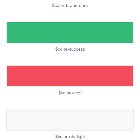
$color-brand-dark
$color-success
$color-error
$color-silv-light