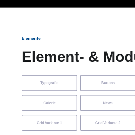
Ob Entwickler, Marketi
Elemente
Element- & Mod
Typografie
Buttons
Galerie
News
Grid Variante 1
Grid Variante 2