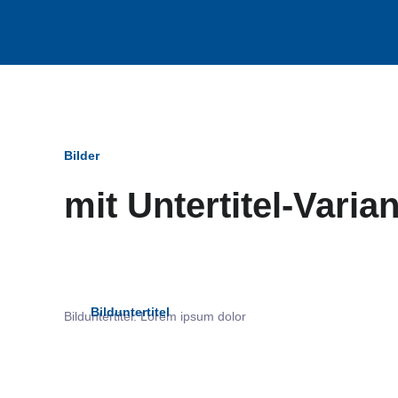
Bilder
mit Untertitel-Varia
Bildun
Bilduntertitel
Bilduntertitel: Lorem ipsum dolor
als Text Element