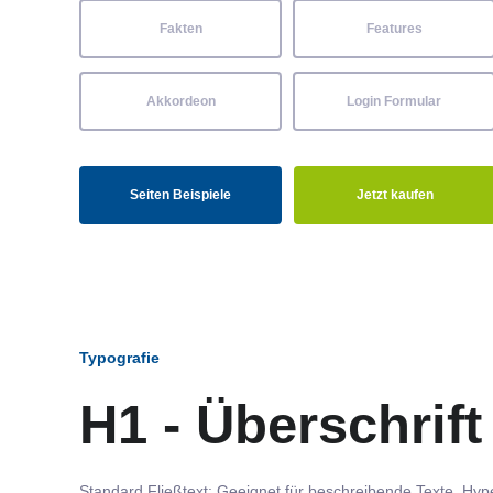
Fakten
Features
Akkordeon
Login Formular
Seiten Beispiele
Jetzt kaufen
Typografie
H1 - Überschrift
Standard Fließtext: Geeignet für beschreibende Texte.
Hype