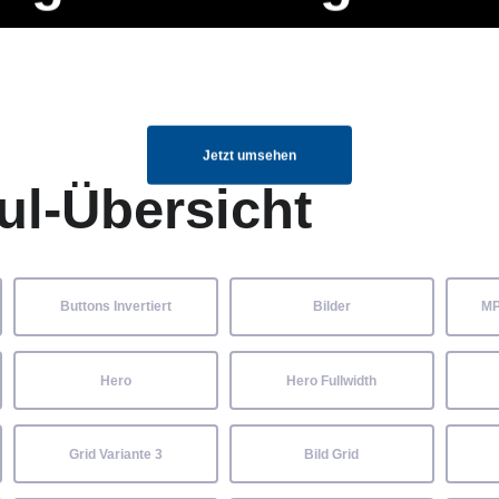
ng Manager, SEO Spezialist oder fürs eigene Projekt – auch ohne HTML
Navigation
Home
Über uns
Mitglieder
Elemente ganz einfach angepasst und kombiniert werden.
überspringen
Jetzt umsehen
ul-Übersicht
Buttons Invertiert
Bilder
MP
Hero
Hero Fullwidth
Grid Variante 3
Bild Grid