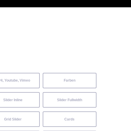
 Kenntnisse können alle
Aktuelles
Neckarwiesenfest
Kontakt
4, Youtube, Vimeo
Farben
Slider Inline
Slider Fullwidth
Grid Slider
Cards