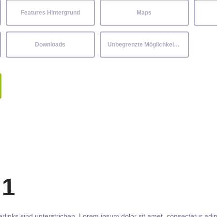
Features Hintergrund
Maps
Downloads
Unbegrenzte Möglichkeiten
 1
rlinks
sind
unterstrichen
. Lorem ipsum dolor sit amet,
consectetur
adip