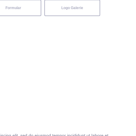
Formular
Logo Galerie
iscing elit, sed do eiusmod tempor incididunt ut labore et