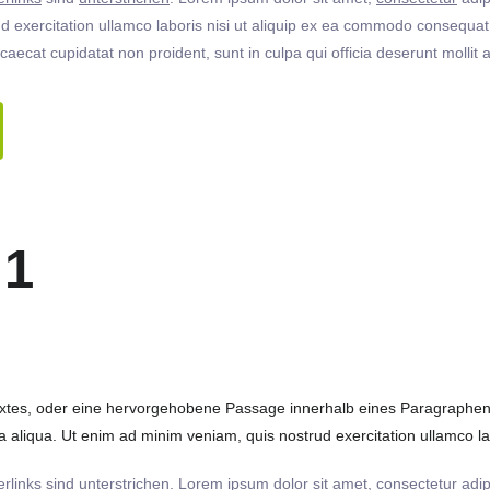
 exercitation ullamco laboris nisi ut aliquip ex ea commodo consequat. 
ccaecat cupidatat non proident, sunt in culpa qui officia deserunt molli
 1
extes, oder eine hervorgehobene Passage innerhalb eines Paragraphen. 
 aliqua. Ut enim ad minim veniam, quis nostrud exercitation ullamco labo
rlinks
sind
unterstrichen
. Lorem ipsum dolor sit amet,
consectetur
adip