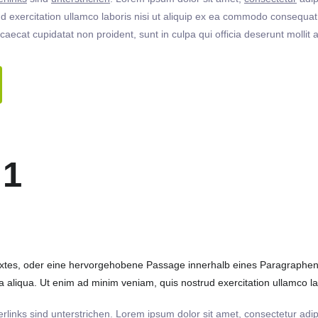
 exercitation ullamco laboris nisi ut aliquip ex ea commodo consequat. 
ccaecat cupidatat non proident, sunt in culpa qui officia deserunt molli
 1
extes, oder eine hervorgehobene Passage innerhalb eines Paragraphen. 
 aliqua. Ut enim ad minim veniam, quis nostrud exercitation ullamco labo
rlinks
sind
unterstrichen
. Lorem ipsum dolor sit amet,
consectetur
adip