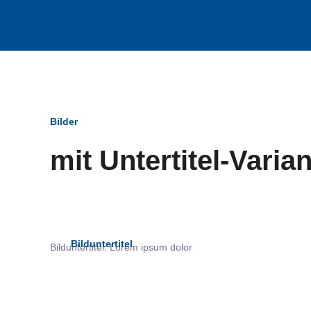
Bilder
mit Untertitel-Varia
Bildun
Bilduntertitel
Bilduntertitel: Lorem ipsum dolor
als Text Element