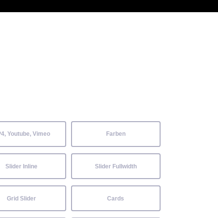
 Kenntnisse können alle
Aktuelles
Neckarwiesenfest
Kontakt
4, Youtube, Vimeo
Farben
Slider Inline
Slider Fullwidth
Grid Slider
Cards