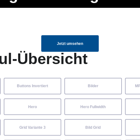
ng Manager, SEO Spezialist oder fürs eigene Projekt – auch ohne HTML
Navigation
Home
Über uns
Mitglieder
Elemente ganz einfach angepasst und kombiniert werden.
überspringen
Jetzt umsehen
ul-Übersicht
Buttons Invertiert
Bilder
MP
Hero
Hero Fullwidth
Grid Variante 3
Bild Grid