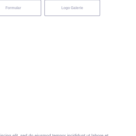
Formular
Logo Galerie
iscing elit, sed do eiusmod tempor incididunt ut labore et