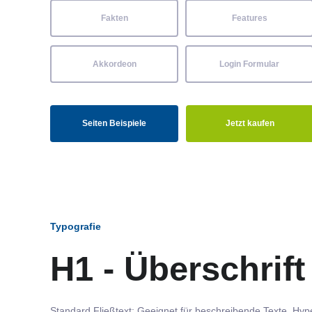
Fakten
Features
Akkordeon
Login Formular
Seiten Beispiele
Jetzt kaufen
Typografie
H1 - Überschrift
Standard Fließtext: Geeignet für beschreibende Texte.
Hype