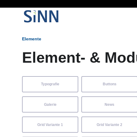
Ob Entwickler, Marketi
Elemente
Element- & Mod
Typografie
Buttons
Galerie
News
Grid Variante 1
Grid Variante 2