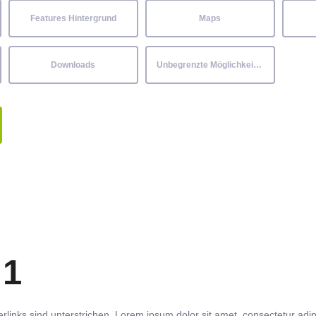
Features Hintergrund
Maps
Downloads
Unbegrenzte Möglichkeiten
 1
rlinks
sind
unterstrichen
. Lorem ipsum dolor sit amet,
consectetur
adip