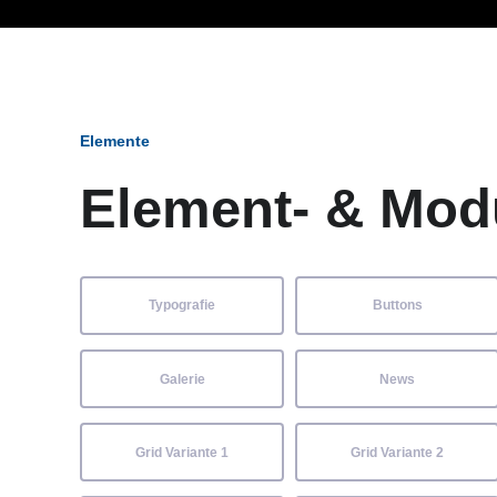
Ob Entwickler, Marketi
Elemente
Element- & Mod
Typografie
Buttons
Galerie
News
Grid Variante 1
Grid Variante 2