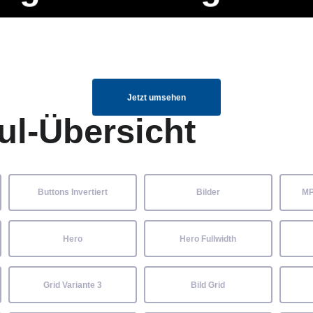
ng Manager, SEO Spezialist oder fürs eigene Projekt – auch ohne HTML
Navigation
Home
Über uns
Mitglieder
Elemente ganz einfach angepasst und kombiniert werden.
überspringen
Jetzt umsehen
ul-Übersicht
Buttons Invertiert
Bilder
MP
Hero
Hero Fullwidth
Grid Variante 3
Bild Grid