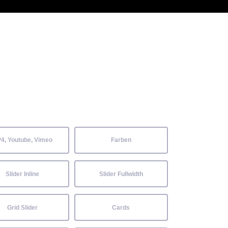
 Kenntnisse können alle
Aktuelles
Neckarwiesenfest
Kontakt
4, Youtube, Vimeo
Farben
Slider Inline
Slider Fullwidth
Grid Slider
Cards