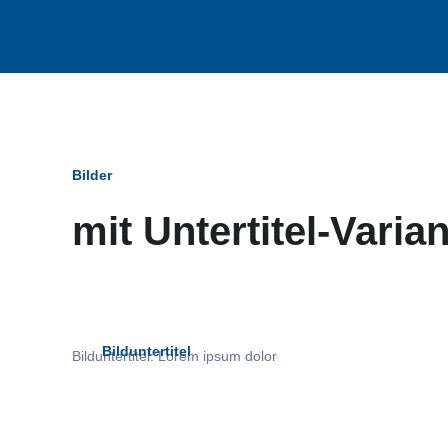
Bilder
mit Untertitel-Varia
Bildun
Bilduntertitel
Bilduntertitel: Lorem ipsum dolor
als Text Element