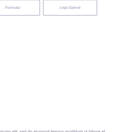
Formular
Logo Galerie
iscing elit, sed do eiusmod tempor incididunt ut labore et