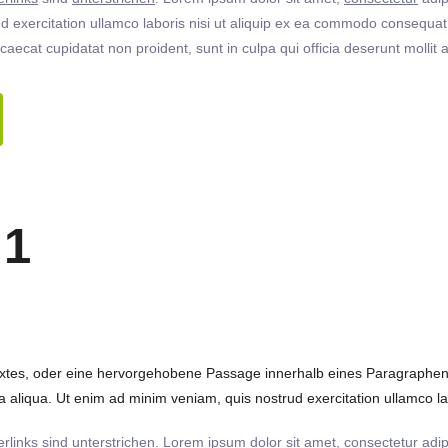
 exercitation ullamco laboris nisi ut aliquip ex ea commodo consequat. 
ccaecat cupidatat non proident, sunt in culpa qui officia deserunt molli
 1
extes, oder eine hervorgehobene Passage innerhalb eines Paragraphen. 
 aliqua. Ut enim ad minim veniam, quis nostrud exercitation ullamco labo
rlinks
sind
unterstrichen
. Lorem ipsum dolor sit amet,
consectetur
adip