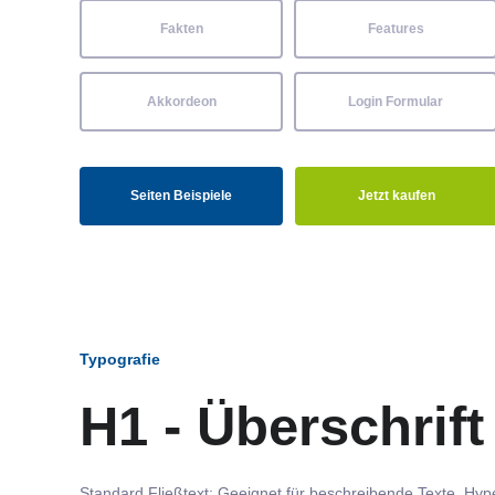
Fakten
Features
Akkordeon
Login Formular
Seiten Beispiele
Jetzt kaufen
Typografie
H1 - Überschrift
Standard Fließtext: Geeignet für beschreibende Texte.
Hype