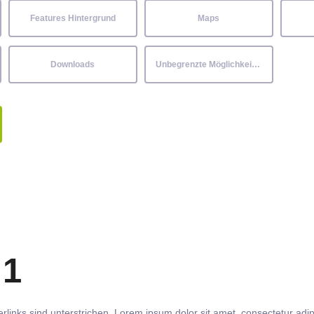
Features Hintergrund
Maps
Downloads
Unbegrenzte Möglichkeiten
 1
rlinks
sind
unterstrichen
. Lorem ipsum dolor sit amet,
consectetur
adip