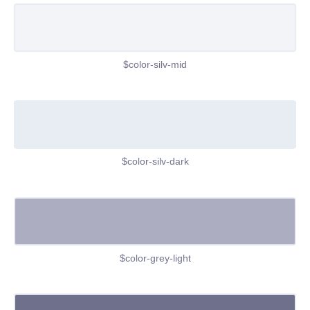
$color-silv-mid
$color-silv-dark
$color-grey-light