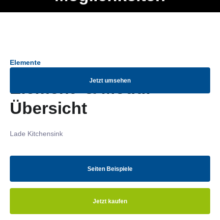
Ob Entwickler, Marketing Manager, SEO Spezialist oder fürs
Menü
eigene Projekt – auch ohne HTML Kenntnisse können alle
Elemente ganz einfach angepasst und kombiniert werden.
Elemente
Jetzt umsehen
Element- & Modul-
Übersicht
Lade Kitchensink
Seiten Beispiele
Jetzt kaufen