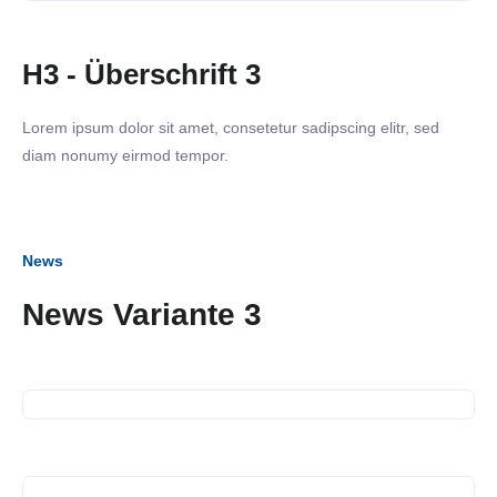
H3 - Überschrift 3
Lorem ipsum dolor sit amet, consetetur sadipscing elitr, sed
diam nonumy eirmod tempor.
News
News Variante 3
16. September 2026
Business Frühstück
13. Juli 2026
Spendenübergabe