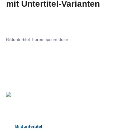
mit Untertitel-Varianten
Bilduntertitel: Lorem ipsum dolor
Bilduntertitel: Lorem ipsum dolor
Bild­unter­titel Hervorgehoben
als Text Element
Bilduntertitel