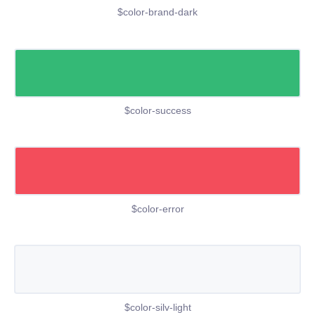
$color-brand-dark
$color-success
$color-error
$color-silv-light