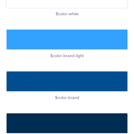
$color-white
$color-brand-light
$color-brand