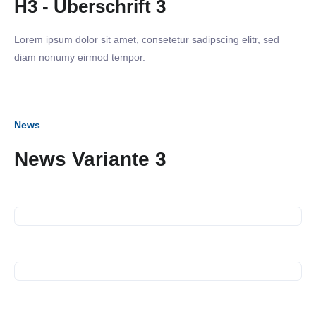
H3 - Überschrift 3
Lorem ipsum dolor sit amet, consetetur sadipscing elitr, sed
diam nonumy eirmod tempor.
News
News Variante 3
16. September 2026
Business Frühstück
13. Juli 2026
Spendenübergabe
10. Juli 2026
Spendenübergabe