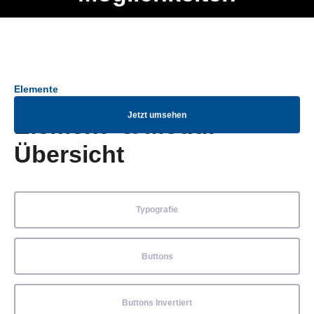
Ob Entwickler, Marketing Manager, SEO Spezialist oder fürs
Menü
eigene Projekt – auch ohne HTML Kenntnisse können alle
Elemente ganz einfach angepasst und kombiniert werden.
Elemente
Jetzt umsehen
Element- & Modul-
Übersicht
Typografie
Buttons
Buttons Invertiert