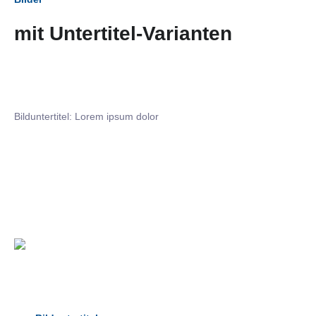
mit Untertitel-Varianten
Bilduntertitel: Lorem ipsum dolor
Bilduntertitel: Lorem ipsum dolor
Bild­unter­titel Hervorgehoben
als Text Element