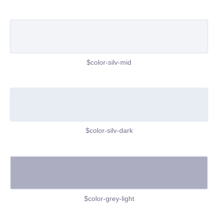
$color-silv-mid
$color-silv-dark
$color-grey-light