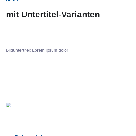
mit Untertitel-Varianten
Bilduntertitel: Lorem ipsum dolor
Bilduntertitel: Lorem ipsum dolor
Bild­unter­titel Hervorgehoben
als Text Element