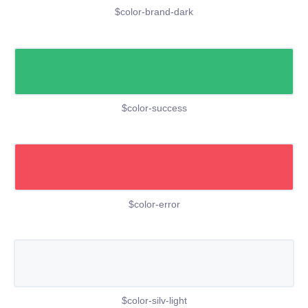
$color-brand-dark
$color-success
$color-error
$color-silv-light