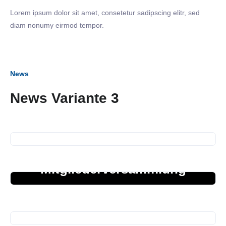
Lorem ipsum dolor sit amet, consetetur sadipscing elitr, sed
diam nonumy eirmod tempor.
News
News Variante 3
10. Juli 2024
SiNN Summer Network
15. Mai 2024
Mitgliederversammlung
08. Mai 2024
Business Frühstück bei
Hermann Paule
12. März 2024