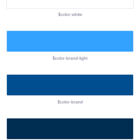
$color-white
$color-brand-light
$color-brand