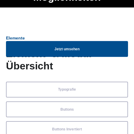
Ob Entwickler, Marketing Manager, SEO Spezialist oder fürs
Menü
eigene Projekt – auch ohne HTML Kenntnisse können alle
Elemente ganz einfach angepasst und kombiniert werden.
Elemente
Jetzt umsehen
Element- & Modul-
Übersicht
Typografie
Buttons
Buttons Invertiert