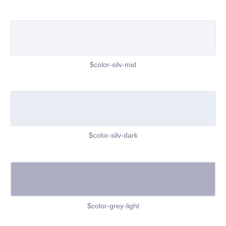
$color-silv-mid
$color-silv-dark
$color-grey-light