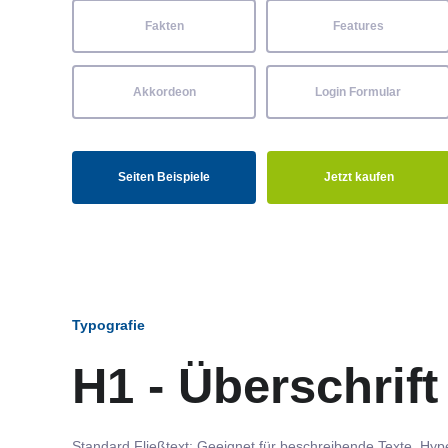
Fakten
Features
Akkordeon
Login Formular
Seiten Beispiele
Jetzt kaufen
Typografie
H1 - Überschrift
Standard Fließtext: Geeignet für beschreibende Texte.
Hype