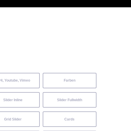
 Kenntnisse können alle
Aktuelles
Neckarwiesenfest
Kontakt
4, Youtube, Vimeo
Farben
Slider Inline
Slider Fullwidth
Grid Slider
Cards