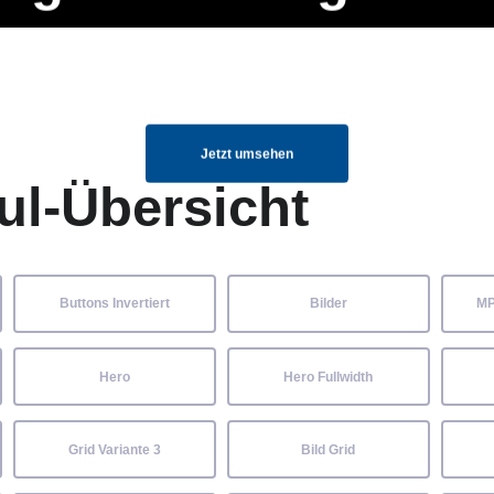
ng Manager, SEO Spezialist oder fürs eigene Projekt – auch ohne HTML
Navigation
Home
Über uns
Mitglieder
Elemente ganz einfach angepasst und kombiniert werden.
überspringen
Jetzt umsehen
ul-Übersicht
Buttons Invertiert
Bilder
MP
Hero
Hero Fullwidth
Grid Variante 3
Bild Grid