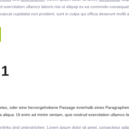
 exercitation ullamco laboris nisi ut aliquip ex ea commodo consequat. 
ccaecat cupidatat non proident, sunt in culpa qui officia deserunt molli
 1
extes, oder eine hervorgehobene Passage innerhalb eines Paragraphen. 
 aliqua. Ut enim ad minim veniam, quis nostrud exercitation ullamco labo
rlinks
sind
unterstrichen
. Lorem ipsum dolor sit amet,
consectetur
adip