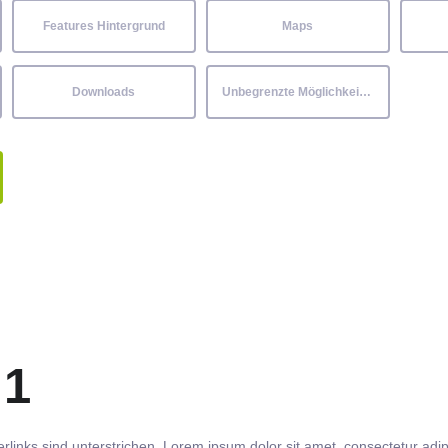
Features Hintergrund
Maps
Downloads
Unbegrenzte Möglichkeiten
 1
rlinks
sind
unterstrichen
. Lorem ipsum dolor sit amet,
consectetur
adip