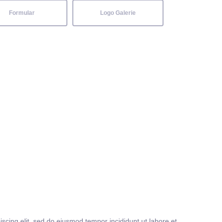
Formular
Logo Galerie
iscing elit, sed do eiusmod tempor incididunt ut labore et