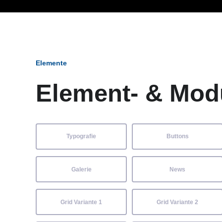
Ob Entwickler, Marketi
Elemente
Element- & Mod
Typografie
Buttons
Galerie
News
Grid Variante 1
Grid Variante 2