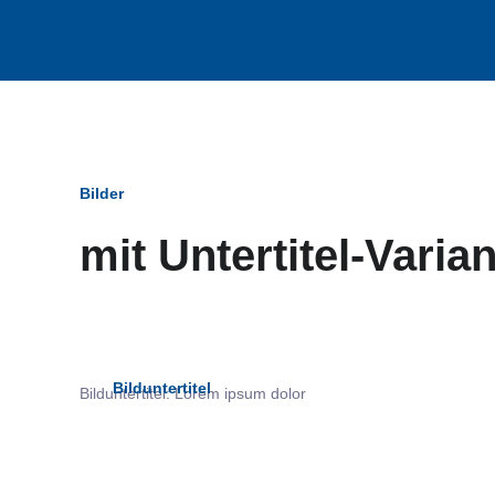
Bilder
mit Untertitel-Varia
Bildun
Bilduntertitel
Bilduntertitel: Lorem ipsum dolor
als Text Element