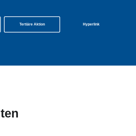
Tertiäre Aktion
Hyperlink
nten
tertitel: Lorem ipsum dolor