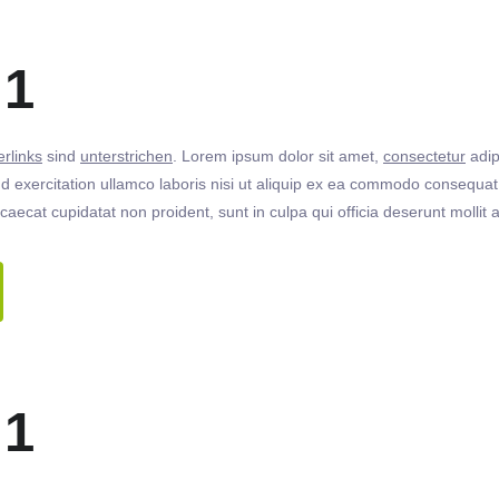
 1
rlinks
sind
unterstrichen
. Lorem ipsum dolor sit amet,
consectetur
adip
 exercitation ullamco laboris nisi ut aliquip ex ea commodo consequat. 
ccaecat cupidatat non proident, sunt in culpa qui officia deserunt molli
 1