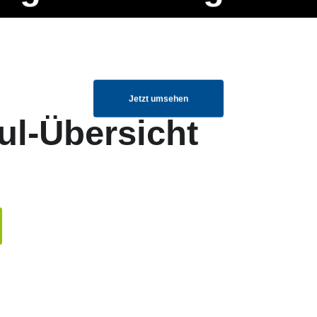
ng Manager, SEO Spezialist oder fürs eigene Projekt – auch ohne HTML
Navigation
Home
Über uns
Mitglieder
Elemente ganz einfach angepasst und kombiniert werden.
überspringen
Jetzt umsehen
ul-Übersicht