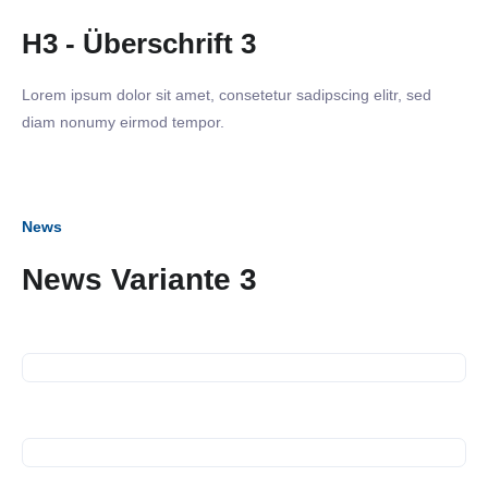
H3 - Überschrift 3
Lorem ipsum dolor sit amet, consetetur sadipscing elitr, sed
diam nonumy eirmod tempor.
News
06. Dezember 2023
News Variante 3
Gespräch mit Herrn Dr.
Sebastian Schäfer MdB
23. November 2023
Business Frühstück bei
FiftyFit
28. September 2023
SiNN-Seminar Sicherheit im