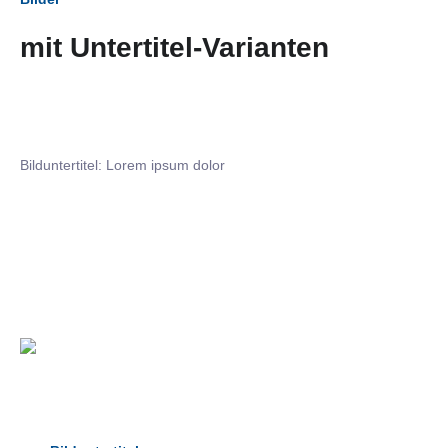
mit Untertitel-Varianten
Bilduntertitel: Lorem ipsum dolor
Bilduntertitel: Lorem ipsum dolor
Bild­unter­titel Hervorgehoben
als Text Element