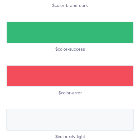
$color-brand-dark
$color-success
$color-error
$color-silv-light