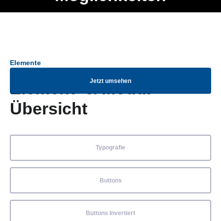
Ob Entwickler, Marketing Manager, SEO Spezialist oder fürs
Menü
eigene Projekt – auch ohne HTML Kenntnisse können alle
Elemente ganz einfach angepasst und kombiniert werden.
Elemente
Jetzt umsehen
Element- & Modul-
Übersicht
Typografie
Buttons
Buttons Invertiert