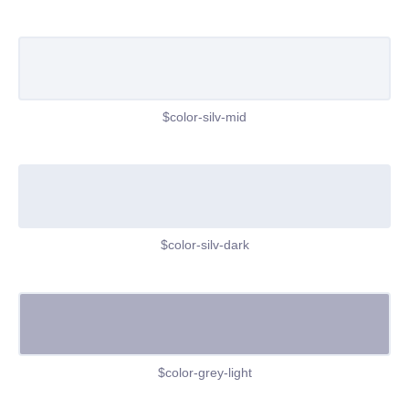
$color-silv-mid
$color-silv-dark
$color-grey-light