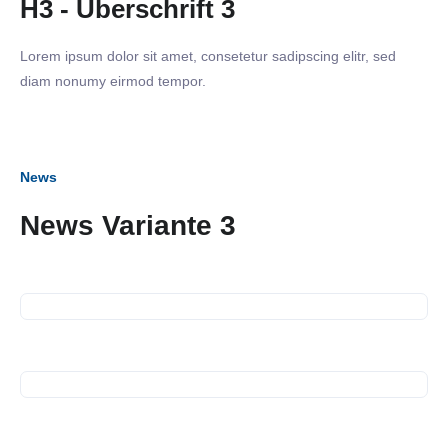
H3 - Überschrift 3
Lorem ipsum dolor sit amet, consetetur sadipscing elitr, sed
diam nonumy eirmod tempor.
News
02. März 2023
News Variante 3
Business Frühstück in der
Käthe-Kollwitz-Schule
21. November 2022
Führung durch die
Energiezentrale
25. Oktober 2022
Führung durch die
Sonderausstellung