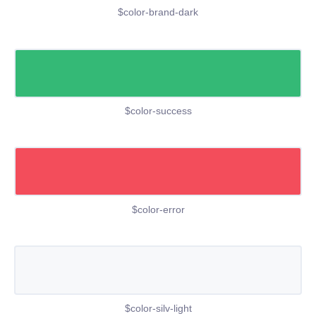
$color-brand-dark
$color-success
$color-error
$color-silv-light