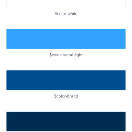
$color-white
$color-brand-light
$color-brand