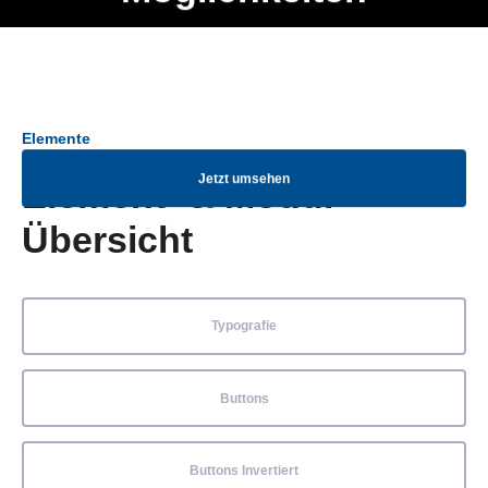
Ob Entwickler, Marketing Manager, SEO Spezialist oder fürs
Menü
eigene Projekt – auch ohne HTML Kenntnisse können alle
Elemente ganz einfach angepasst und kombiniert werden.
Elemente
Jetzt umsehen
Element- & Modul-
Übersicht
Typografie
Buttons
Buttons Invertiert