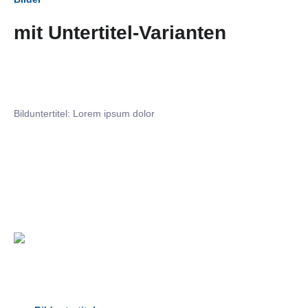
mit Untertitel-Varianten
Bilduntertitel: Lorem ipsum dolor
Bilduntertitel: Lorem ipsum dolor
Bild­unter­titel Hervorgehoben
als Text Element