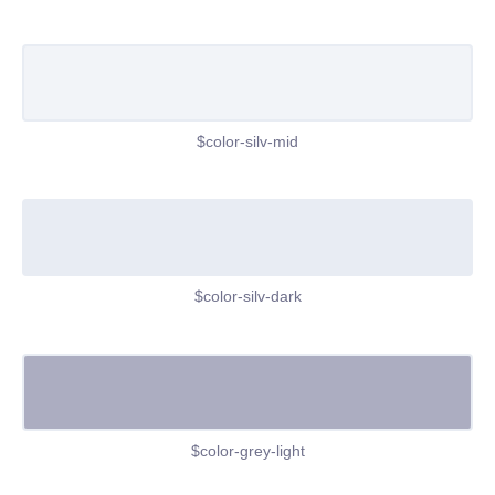
$color-silv-mid
$color-silv-dark
$color-grey-light