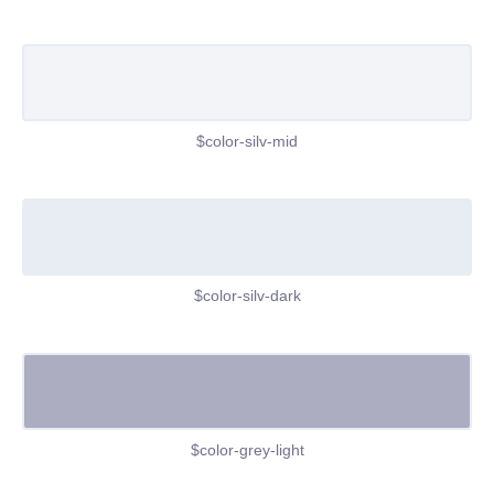
$color-silv-mid
$color-silv-dark
$color-grey-light