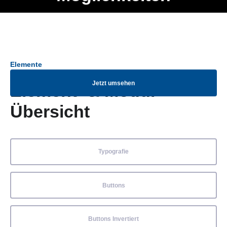
Ob Entwickler, Marketing Manager, SEO Spezialist oder fürs
Menü
eigene Projekt – auch ohne HTML Kenntnisse können alle
Elemente ganz einfach angepasst und kombiniert werden.
Elemente
Jetzt umsehen
Element- & Modul-
Übersicht
Typografie
Buttons
Buttons Invertiert