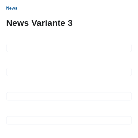
News
News Variante 3
16. September 2026
Business Frühstück
13. Juli 2026
Spendenübergabe
10. Juli 2026
Spendenübergabe
10. Juli 2026
Spendenübergabe