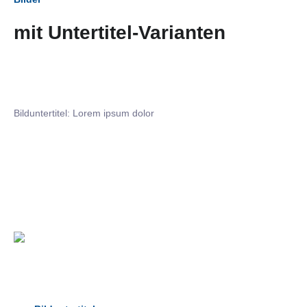
mit Untertitel-Varianten
Bilduntertitel: Lorem ipsum dolor
Bilduntertitel: Lorem ipsum dolor
Bild­unter­titel Hervorgehoben
als Text Element