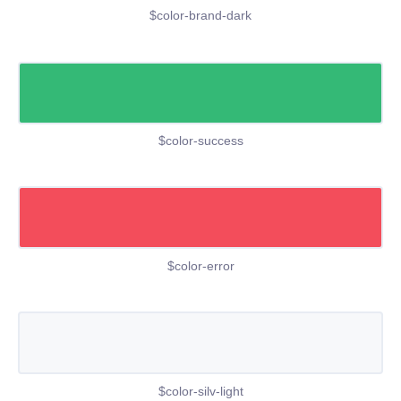
$color-brand-dark
$color-success
$color-error
$color-silv-light