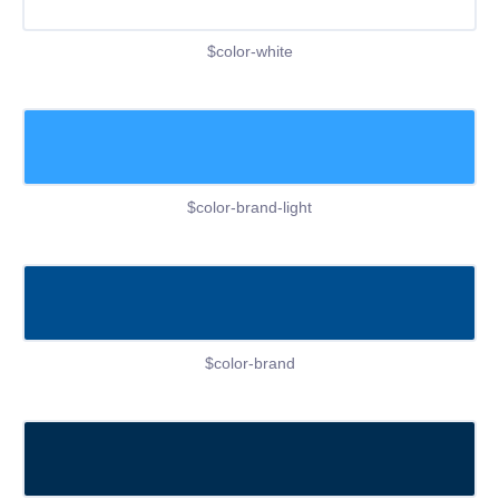
$color-white
$color-brand-light
$color-brand