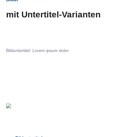
mit Untertitel-Varianten
Bilduntertitel: Lorem ipsum dolor
Bilduntertitel: Lorem ipsum dolor
Bild­unter­titel Hervorgehoben
als Text Element