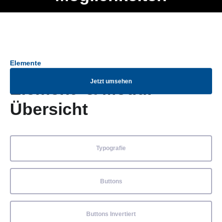
Ob Entwickler, Marketing Manager, SEO Spezialist oder fürs
Menü
eigene Projekt – auch ohne HTML Kenntnisse können alle
Elemente ganz einfach angepasst und kombiniert werden.
Elemente
Jetzt umsehen
Element- & Modul-
Übersicht
Typografie
Buttons
Buttons Invertiert