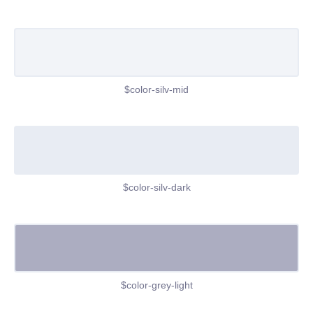
$color-silv-mid
$color-silv-dark
$color-grey-light