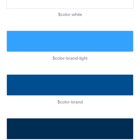
$color-white
$color-brand-light
$color-brand