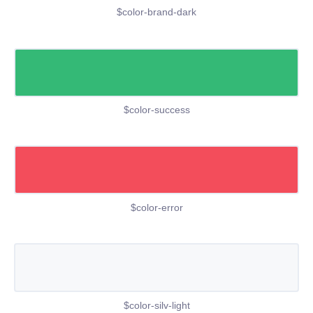
$color-brand-dark
$color-success
$color-error
$color-silv-light