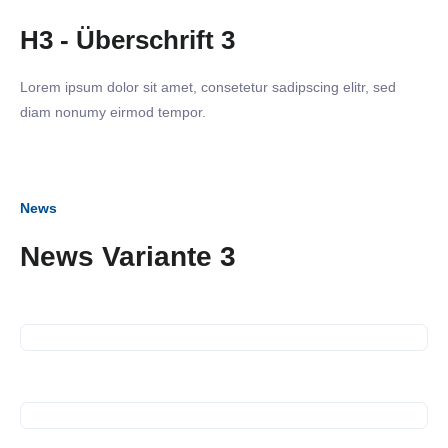
H3 - Überschrift 3
Lorem ipsum dolor sit amet, consetetur sadipscing elitr, sed
diam nonumy eirmod tempor.
News
News Variante 3
16. September 2026
Business Frühstück
13. Juli 2026
Spendenübergabe
10. Juli 2026