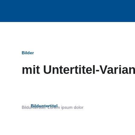
Bilder
mit Untertitel-Varia
Bildun
Bilduntertitel
Bilduntertitel: Lorem ipsum dolor
als Text Element