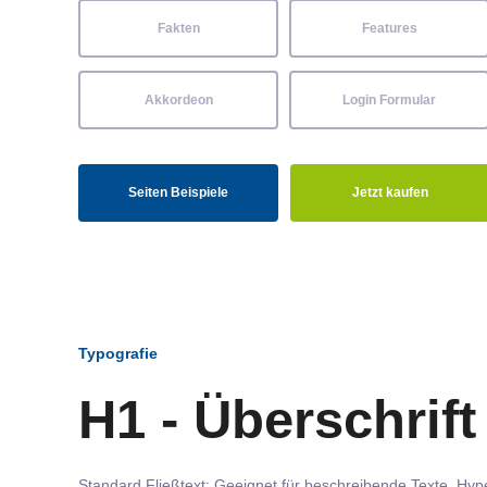
Fakten
Features
Akkordeon
Login Formular
Seiten Beispiele
Jetzt kaufen
Typografie
H1 - Überschrift
Standard Fließtext: Geeignet für beschreibende Texte.
Hype