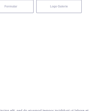
Formular
Logo Galerie
iscing elit, sed do eiusmod tempor incididunt ut labore et