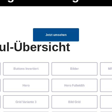
ng Manager, SEO Spezialist oder fürs eigene Projekt – auch ohne HTML
Navigation
Home
Über uns
Mitglieder
Elemente ganz einfach angepasst und kombiniert werden.
überspringen
Jetzt umsehen
ul-Übersicht
Buttons Invertiert
Bilder
MP
Hero
Hero Fullwidth
Grid Variante 3
Bild Grid