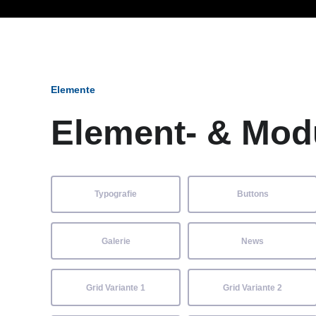
Ob Entwickler, Marketi
Elemente
Element- & Mod
Typografie
Buttons
Galerie
News
Grid Variante 1
Grid Variante 2