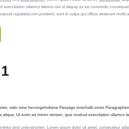
 exercitation ullamco laboris nisi ut aliquip ex ea commodo consequat. 
ccaecat cupidatat non proident, sunt in culpa qui officia deserunt molli
 1
extes, oder eine hervorgehobene Passage innerhalb eines Paragraphen. 
 aliqua. Ut enim ad minim veniam, quis nostrud exercitation ullamco labo
rlinks
sind
unterstrichen
. Lorem ipsum dolor sit amet,
consectetur
adip