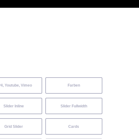
 Kenntnisse können alle
Aktuelles
Neckarwiesenfest
Kontakt
4, Youtube, Vimeo
Farben
Slider Inline
Slider Fullwidth
Grid Slider
Cards