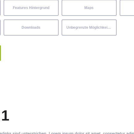
Features Hintergrund
Maps
Downloads
Unbegrenzte Möglichkeiten
 1
rlinks
sind
unterstrichen
. Lorem ipsum dolor sit amet,
consectetur
adip