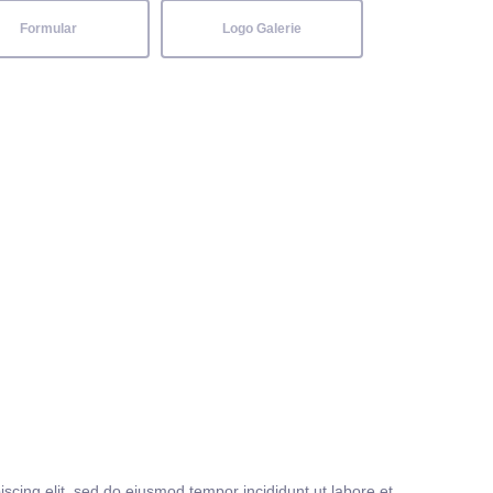
Formular
Logo Galerie
iscing elit, sed do eiusmod tempor incididunt ut labore et