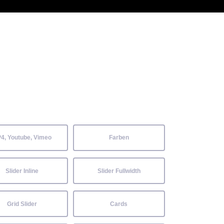
 Kenntnisse können alle
Aktuelles
Neckarwiesenfest
Kontakt
4, Youtube, Vimeo
Farben
Slider Inline
Slider Fullwidth
Grid Slider
Cards