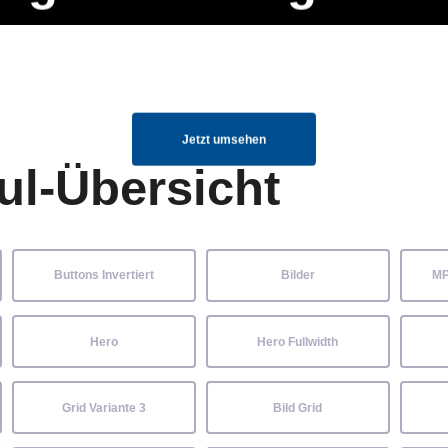
ng Manager, SEO Spezialist oder fürs eigene Projekt – auch ohne HTML
Navigation
Home
Über uns
Mitglieder
Elemente ganz einfach angepasst und kombiniert werden.
überspringen
Jetzt umsehen
ul-Übersicht
Buttons Invertiert
Bilder
MP
Hero
Hero Fullwidth
Grid Variante 3
Bild Grid