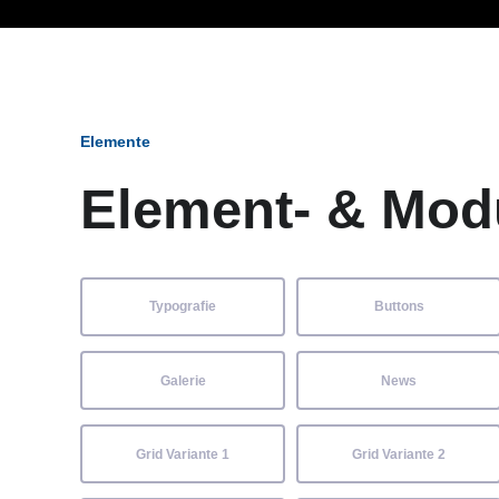
Ob Entwickler, Marketi
Elemente
Element- & Mod
Typografie
Buttons
Galerie
News
Grid Variante 1
Grid Variante 2