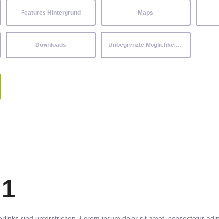
Features Hintergrund
Maps
Downloads
Unbegrenzte Möglichkeiten
 1
rlinks
sind
unterstrichen
. Lorem ipsum dolor sit amet,
consectetur
adip