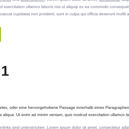
 exercitation ullamco laboris nisi ut aliquip ex ea commodo consequat. 
ccaecat cupidatat non proident, sunt in culpa qui officia deserunt molli
 1
extes, oder eine hervorgehobene Passage innerhalb eines Paragraphen. 
 aliqua. Ut enim ad minim veniam, quis nostrud exercitation ullamco labo
rlinks
sind
unterstrichen
. Lorem ipsum dolor sit amet,
consectetur
adip