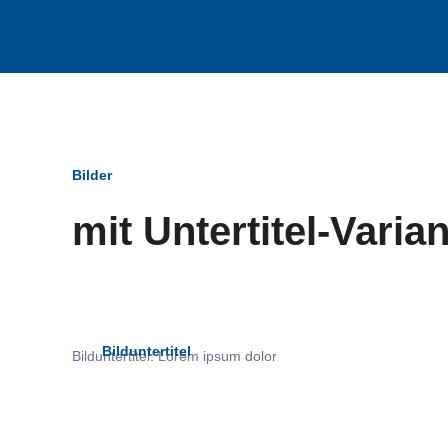
Bilder
mit Untertitel-Varia
Bildun
Bilduntertitel
Bilduntertitel: Lorem ipsum dolor
als Text Element