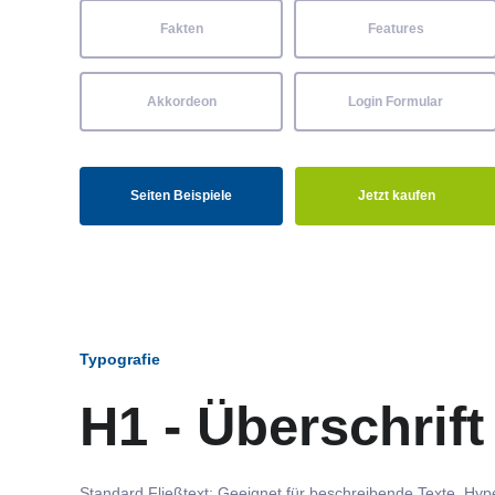
Fakten
Features
Akkordeon
Login Formular
Seiten Beispiele
Jetzt kaufen
Typografie
H1 - Überschrift
Standard Fließtext: Geeignet für beschreibende Texte.
Hype