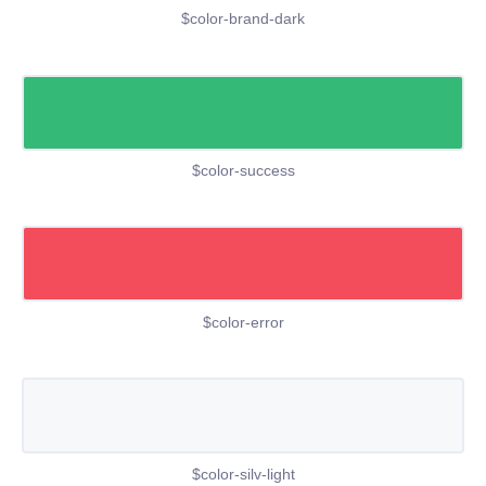
$color-brand-dark
$color-success
$color-error
$color-silv-light