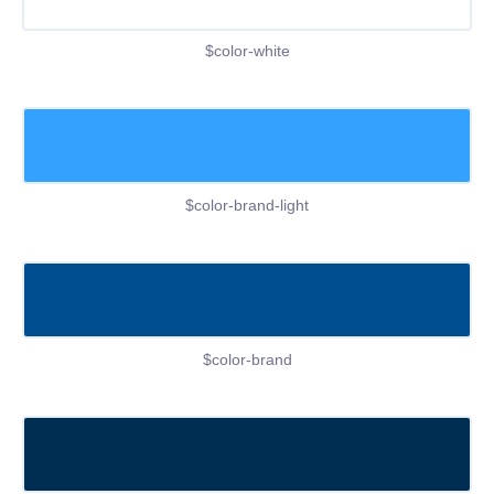
$color-white
$color-brand-light
$color-brand