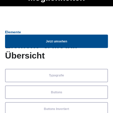
Ob Entwickler, Marketing Manager, SEO Spezialist oder fürs
Menü
eigene Projekt – auch ohne HTML Kenntnisse können alle
Elemente ganz einfach angepasst und kombiniert werden.
Elemente
Jetzt umsehen
Element- & Modul-
Übersicht
Typografie
Buttons
Buttons Invertiert