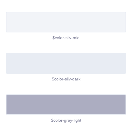
$color-silv-mid
$color-silv-dark
$color-grey-light