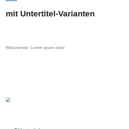
mit Untertitel-Varianten
Bilduntertitel: Lorem ipsum dolor
Bilduntertitel: Lorem ipsum dolor
Bild­unter­titel Hervorgehoben
als Text Element