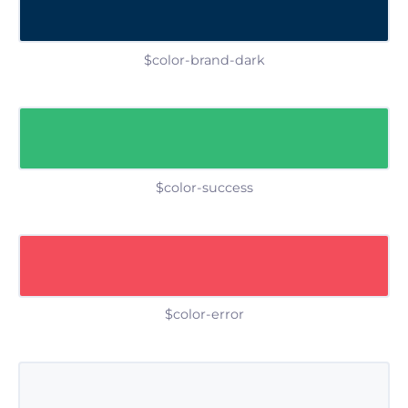
$color-brand-dark
$color-success
$color-error