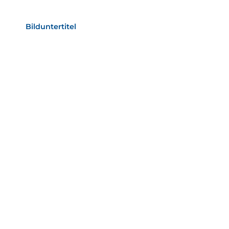
als Text Element
Bilduntertitel
als Text Element
Bild­unter­titel
als Text Element