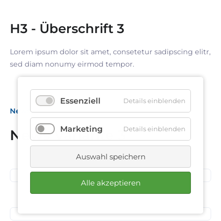
H3 - Überschrift 3
Lorem ipsum dolor sit amet, consetetur sadipscing elitr,
sed diam nonumy eirmod tempor.
Essenziell
Details einblenden
News
Marketing
Details einblenden
News Variante 3
18. März 2025
Auswahl speichern
Netzwerkabend
11. März 2025
Alle akzeptieren
Strategie Workshop
01. Januar 2025