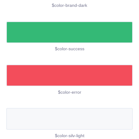
$color-brand-dark
$color-success
$color-error
$color-silv-light