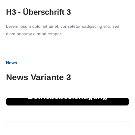
H3 - Überschrift 3
Lorem ipsum dolor sit amet, consetetur sadipscing elitr, sed
diam nonumy eirmod tempor.
News
News Variante 3
27. März 2026
Betriebsbesichtigung
05. März 2026
Business Frühstück
01. Januar 2026