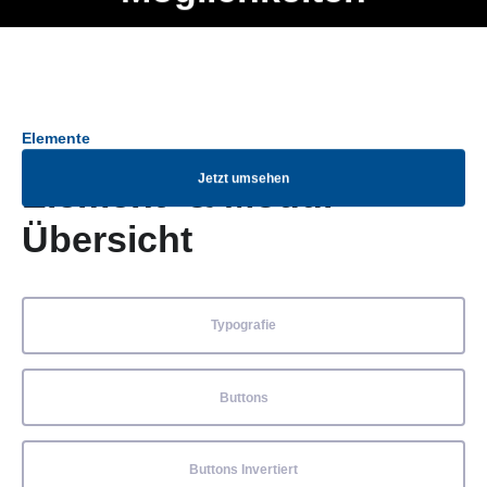
Ob Entwickler, Marketing Manager, SEO Spezialist oder fürs
Menü
eigene Projekt – auch ohne HTML Kenntnisse können alle
Elemente ganz einfach angepasst und kombiniert werden.
Elemente
Jetzt umsehen
Element- & Modul-
Übersicht
Typografie
Buttons
Buttons Invertiert