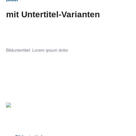
mit Untertitel-Varianten
Bilduntertitel: Lorem ipsum dolor
Bilduntertitel: Lorem ipsum dolor
Bild­unter­titel Hervorgehoben
als Text Element