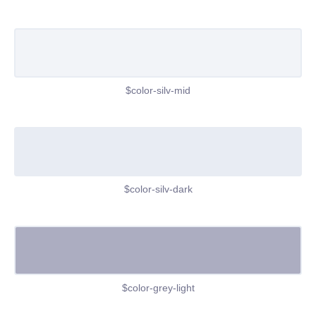
$color-silv-mid
$color-silv-dark
$color-grey-light