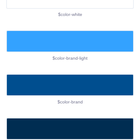
$color-white
$color-brand-light
$color-brand