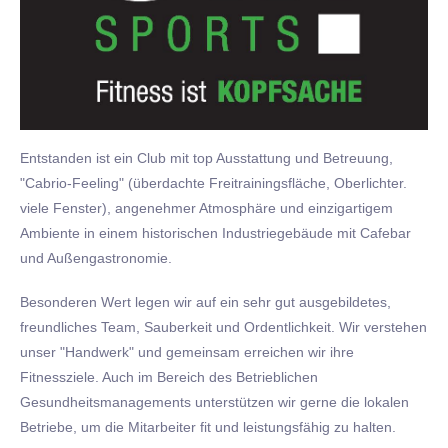
Entstanden ist ein Club mit top Ausstattung und Betreuung,
"Cabrio-Feeling" (überdachte Freitrainingsfläche, Oberlichter.
viele Fenster), angenehmer Atmosphäre und einzigartigem
Ambiente in einem historischen Industriegebäude mit Cafebar
und Außengastronomie.
Besonderen Wert legen wir auf ein sehr gut ausgebildetes,
freundliches Team, Sauberkeit und Ordentlichkeit. Wir verstehen
unser "Handwerk" und gemeinsam erreichen wir ihre
Fitnessziele. Auch im Bereich des Betrieblichen
Gesundheitsmanagements unterstützen wir gerne die lokalen
Betriebe, um die Mitarbeiter fit und leistungsfähig zu halten.