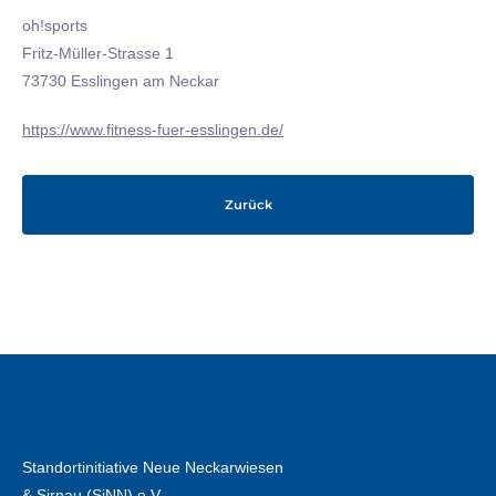
oh!sports
Fritz-Müller-Strasse 1
73730 Esslingen am Neckar
https://www.fitness-fuer-esslingen.de/
Zurück
Standortinitiative Neue Neckarwiesen
& Sirnau (SiNN) e.V.