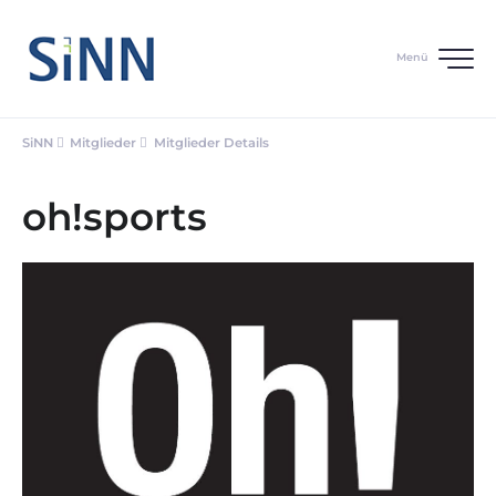
Menü
SiNN
Mitglieder
Mitglieder Details
oh!sports