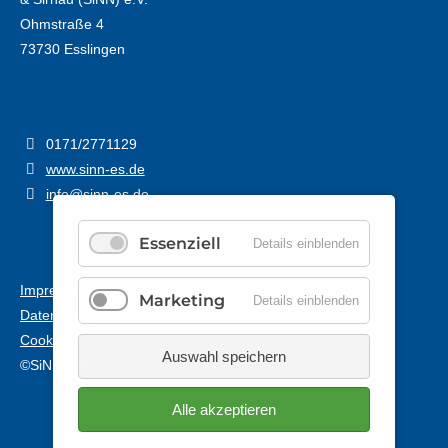
Ohmstraße 4
73730 Esslingen
0171/2771129
www.sinn-es.de
info@sinn-es.de
Essenziell
Details einblenden
Impressum
Marketing
Details einblenden
Datenschutz
Cookies
Auswahl speichern
©SiNN e.V.
Alle akzeptieren