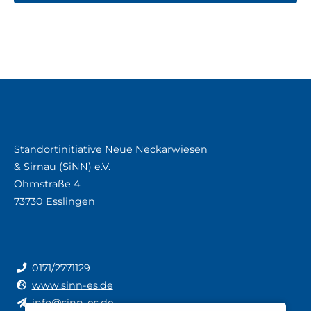
Standortinitiative Neue Neckarwiesen
& Sirnau (SiNN) e.V.
Ohmstraße 4
73730 Esslingen
0171/2771129
www.sinn-es.de
info@sinn-es.de