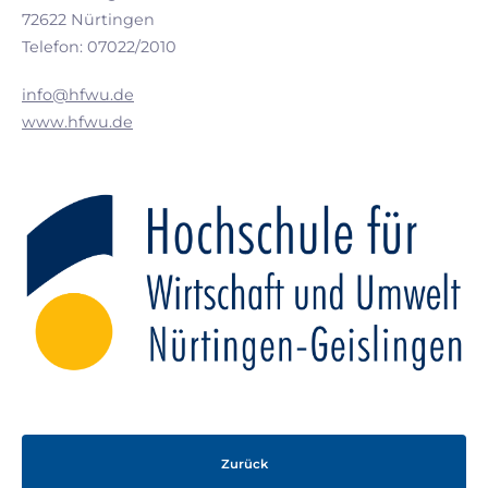
72622 Nürtingen
Telefon: 07022/2010
info@hfwu.de
www.hfwu.de
Zurück