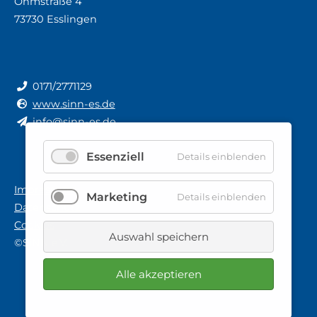
Ohmstraße 4
73730 Esslingen
0171/2771129
www.sinn-es.de
info@sinn-es.de
Essenziell
Details einblenden
Impressum
Marketing
Details einblenden
Datenschutz
Cookies
Auswahl speichern
©SiNN e.V.
Alle akzeptieren