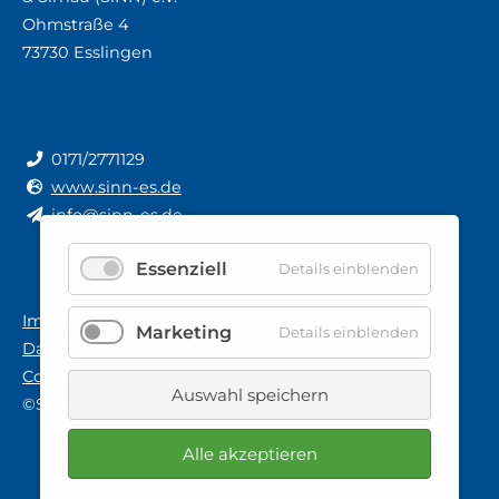
Ohmstraße 4
73730 Esslingen
0171/2771129
www.sinn-es.de
info@sinn-es.de
Essenziell
Details einblenden
Impressum
Marketing
Details einblenden
Datenschutz
Cookies
Auswahl speichern
©SiNN e.V.
Alle akzeptieren