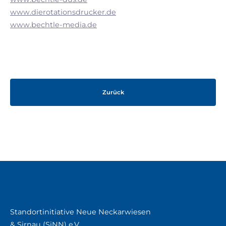
www.dierotationsdrucker.de
www.bechtle-media.de
Zurück
Standortinitiative Neue Neckarwiesen
& Sirnau (SiNN) e.V.