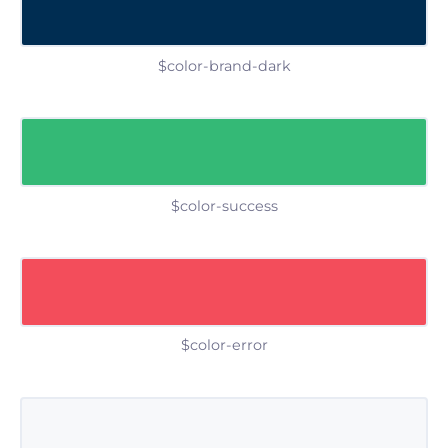
$color-brand-dark
$color-success
$color-error