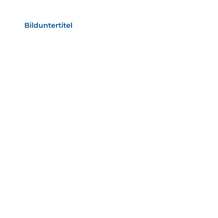
als Text Element
Bilduntertitel
als Text Element
Bild­unter­titel
als Text Element