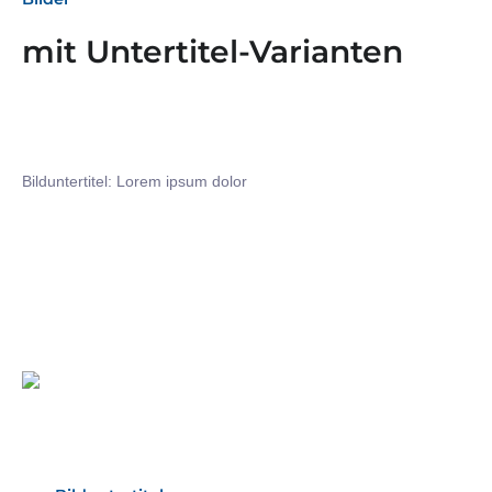
mit Untertitel-Varianten
Bilduntertitel: Lorem ipsum dolor
Bilduntertitel: Lorem ipsum dolor
Bild­unter­titel Hervorgehoben
als Text Element