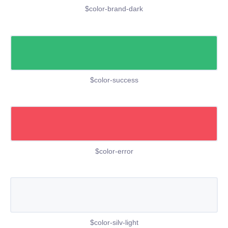
$color-brand-dark
$color-success
$color-error
$color-silv-light