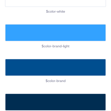
$color-white
$color-brand-light
$color-brand