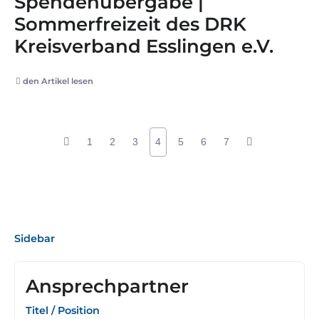
Spendenübergabe |
Sommerfreizeit des DRK
Kreisverband Esslingen e.V.
den Artikel lesen
1
2
3
4
5
6
7
Sidebar
Ansprechpartner
Titel / Position