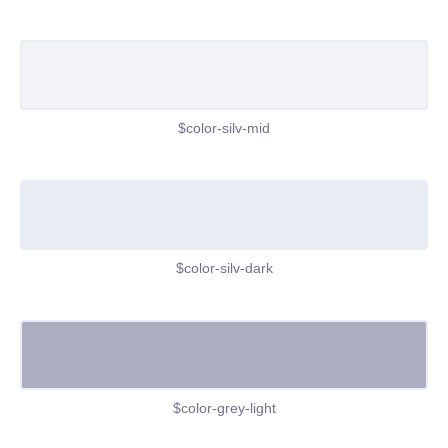
$color-silv-mid
$color-silv-dark
$color-grey-light