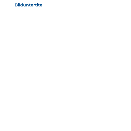
Bilduntertitel
als Text Element
Bild­unter­titel
als Text Element