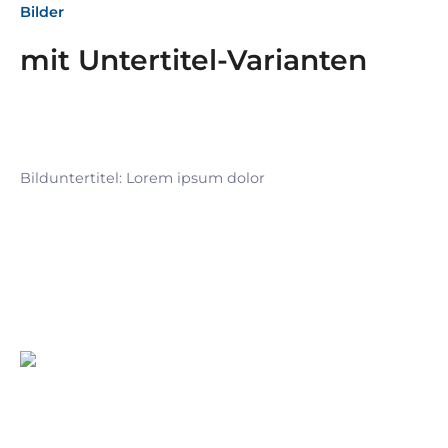
Bilder
mit Untertitel-Varianten
Bilduntertitel: Lorem ipsum dolor
Bilduntertitel: Lorem ipsum dolor
Bild­unter­titel Hervorgehoben
als Text Element