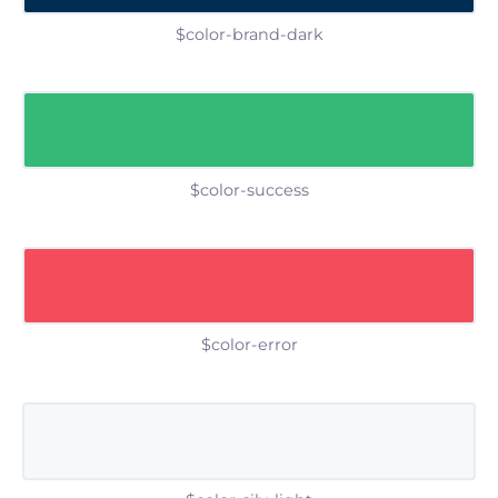
$color-brand-dark
$color-success
$color-error