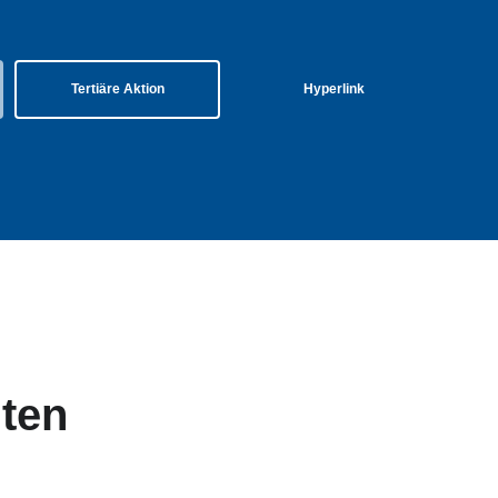
Tertiäre Aktion
Hyperlink
nten
tertitel: Lorem ipsum dolor