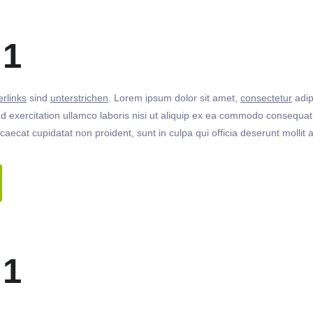
 1
rlinks
sind
unterstrichen
. Lorem ipsum dolor sit amet,
consectetur
adip
 exercitation ullamco laboris nisi ut aliquip ex ea commodo consequat. 
ccaecat cupidatat non proident, sunt in culpa qui officia deserunt molli
 1