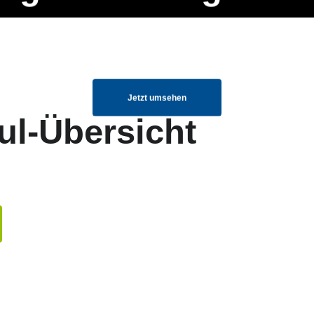
ng Manager, SEO Spezialist oder fürs eigene Projekt – auch ohne HTML
Navigation
Home
Über uns
Mitglieder
Elemente ganz einfach angepasst und kombiniert werden.
überspringen
Jetzt umsehen
ul-Übersicht