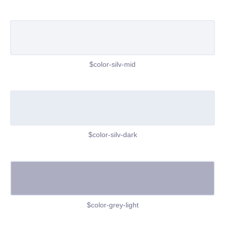
$color-silv-mid
$color-silv-dark
$color-grey-light