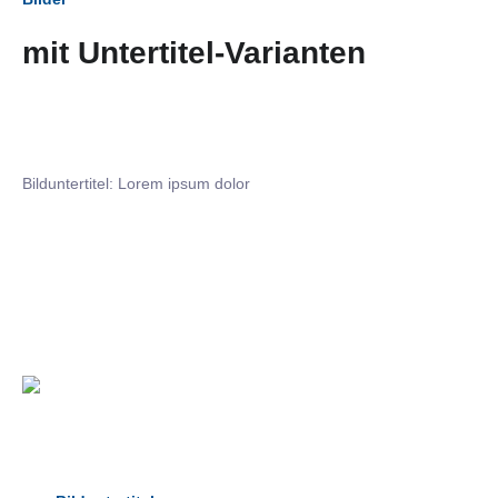
mit Untertitel-Varianten
Bilduntertitel: Lorem ipsum dolor
Bilduntertitel: Lorem ipsum dolor
Bild­unter­titel Hervorgehoben
als Text Element