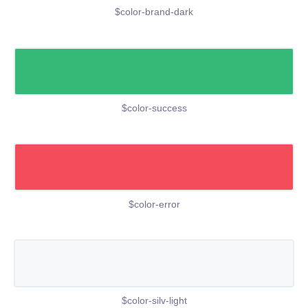
$color-brand-dark
$color-success
$color-error
$color-silv-light