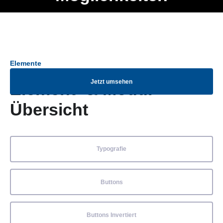
Ob Entwickler, Marketing Manager, SEO Spezialist oder fürs
Menü
eigene Projekt – auch ohne HTML Kenntnisse können alle
Elemente ganz einfach angepasst und kombiniert werden.
Elemente
Jetzt umsehen
Element- & Modul-
Übersicht
Typografie
Buttons
Buttons Invertiert