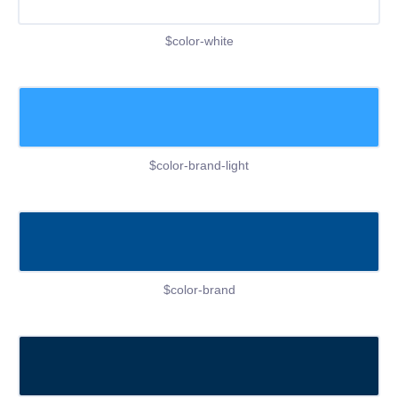
$color-white
$color-brand-light
$color-brand