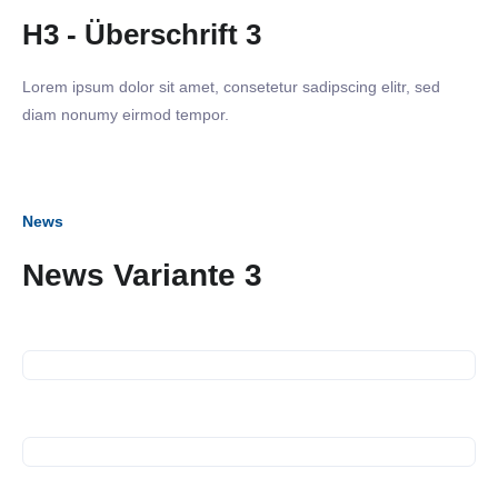
H3 - Überschrift 3
Lorem ipsum dolor sit amet, consetetur sadipscing elitr, sed
diam nonumy eirmod tempor.
News
News Variante 3
28. November 2024
Spendenübergabe Kältebus
07. November 2024
Business Frühstück bei WEK
und Constant AG
13. Oktober 2024