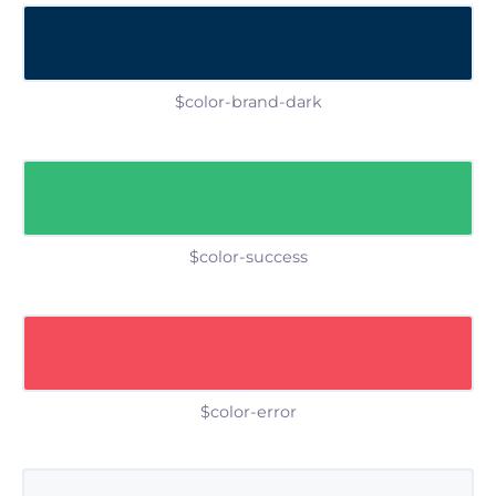
$color-brand-dark
$color-success
$color-error