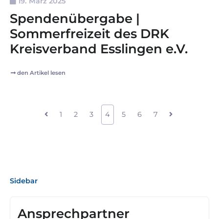
19. März 2025
Spendenübergabe |
Sommerfreizeit des DRK
Kreisverband Esslingen e.V.
den Artikel lesen
1
2
3
4
5
6
7
Sidebar
Ansprechpartner