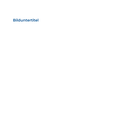
Bild­unter­titel Hervorgehoben
als Text Element
Bilduntertitel
als Text Element
Bild­unter­titel
als Text Element