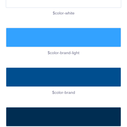
$color-white
$color-brand-light
$color-brand