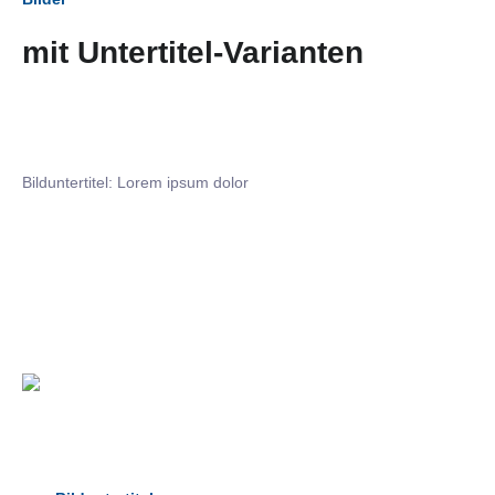
mit Untertitel-Varianten
Bilduntertitel: Lorem ipsum dolor
Bilduntertitel: Lorem ipsum dolor
Bild­unter­titel Hervorgehoben
als Text Element