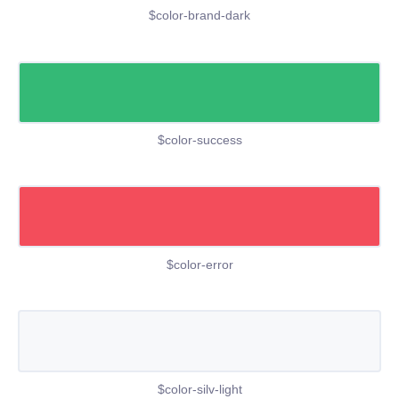
$color-brand-dark
$color-success
$color-error
$color-silv-light