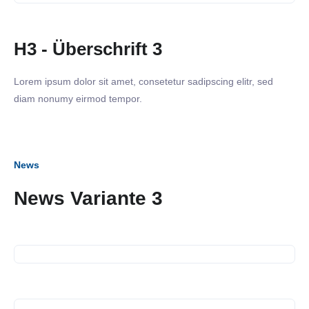
H3 - Überschrift 3
Lorem ipsum dolor sit amet, consetetur sadipscing elitr, sed
diam nonumy eirmod tempor.
News
News Variante 3
22. Juli 2025
SiNN-Seminar Medientraining
17. Juli 2025
26. Juni 2025
SiNN Summer Network
Beitrag in regioTV: