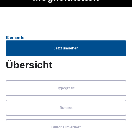
Ob Entwickler, Marketing Manager, SEO Spezialist oder fürs
Menü
eigene Projekt – auch ohne HTML Kenntnisse können alle
Elemente ganz einfach angepasst und kombiniert werden.
Elemente
Jetzt umsehen
Element- & Modul-
Übersicht
Typografie
Buttons
Buttons Invertiert