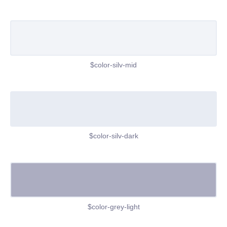
$color-silv-mid
$color-silv-dark
$color-grey-light