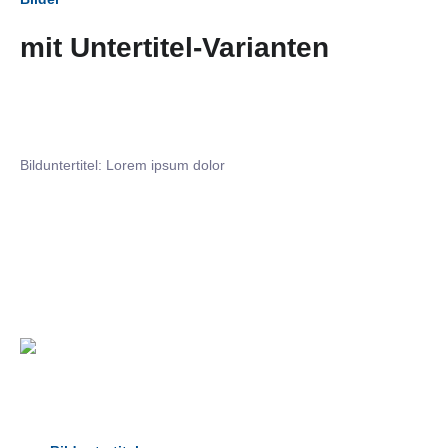
mit Untertitel-Varianten
Bilduntertitel: Lorem ipsum dolor
Bilduntertitel: Lorem ipsum dolor
Bild­unter­titel Hervorgehoben
als Text Element