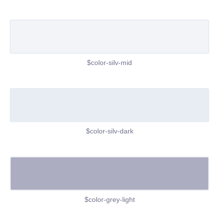
$color-silv-mid
$color-silv-dark
$color-grey-light