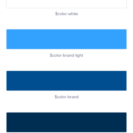
$color-white
$color-brand-light
$color-brand