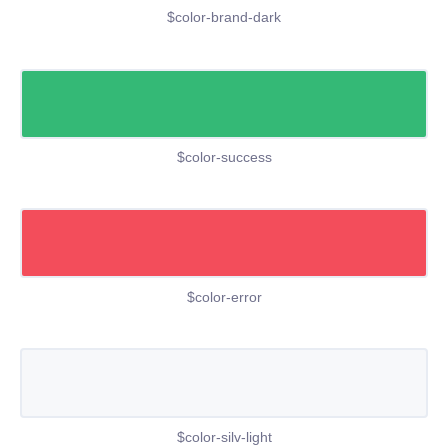
$color-brand-dark
$color-success
$color-error
$color-silv-light