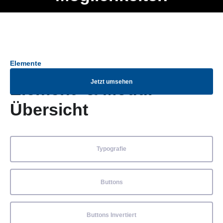
Ob Entwickler, Marketing Manager, SEO Spezialist oder fürs
Menü
eigene Projekt – auch ohne HTML Kenntnisse können alle
Elemente ganz einfach angepasst und kombiniert werden.
Elemente
Jetzt umsehen
Element- & Modul-
Übersicht
Typografie
Buttons
Buttons Invertiert