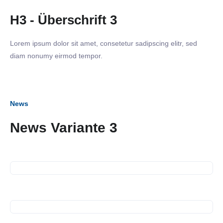
H3 - Überschrift 3
Lorem ipsum dolor sit amet, consetetur sadipscing elitr, sed
diam nonumy eirmod tempor.
News
News Variante 3
22. Juli 2025
SiNN-Seminar Medientraining
17. Juli 2025
26. Juni 2025
SiNN Summer Network
Beitrag in regioTV:
Karrierebrücken für
25. Juni 2025