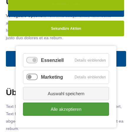
Überschrift 2
Sekundäre Aktion
Primäre Aktion
Verfügbare Optionen:
Text links ausgerichtet, Text rechts
ausgerichtet, Text zentriert, Text farblich invertiert, Text farblich
Sekundäre Aktion
hinterlegt, Hintergrund abgedunkelt
. At vero eos et accusam et
justo duo dolores et ea rebum.
Primäre Aktion
Essenziell
Details einblenden
Marketing
Details einblenden
Überschrift 2
Auswahl speichern
Text links ausgerichtet, Text rechts ausgerichtet, Text zentriert,
Alle akzeptieren
Text farblich invertiert, Text farblich hinterlegt, Hintergrund
abgedunkelt
. At vero eos et accusam et justo duo dolores et ea
rebum.