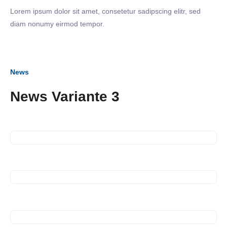
Lorem ipsum dolor sit amet, consetetur sadipscing elitr, sed
diam nonumy eirmod tempor.
News
04. Dezember 2025
News Variante 3
Treffen am Esslinger
16. Oktober 2025
Weihnachtsmarkt
SiNN-Seminar mit der
Deutschen
Rentenversicherung
01. Oktober 2025
Exkursion nach Freiburg
25. September 2025