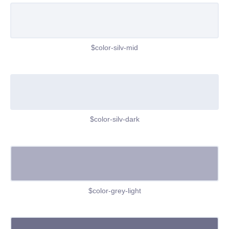
$color-silv-mid
$color-silv-dark
$color-grey-light