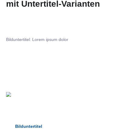
mit Untertitel-Varianten
Bilduntertitel: Lorem ipsum dolor
Bilduntertitel: Lorem ipsum dolor
Bild­unter­titel Hervorgehoben
als Text Element
Bilduntertitel