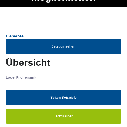
Ob Entwickler, Marketing Manager, SEO Spezialist oder fürs
Menü
eigene Projekt – auch ohne HTML Kenntnisse können alle
Elemente ganz einfach angepasst und kombiniert werden.
Elemente
Jetzt umsehen
Element- & Modul-
Übersicht
Lade Kitchensink
Seiten Beispiele
Jetzt kaufen