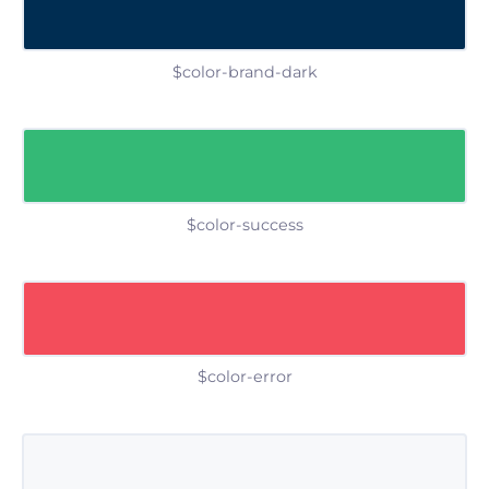
$color-brand-dark
$color-success
$color-error