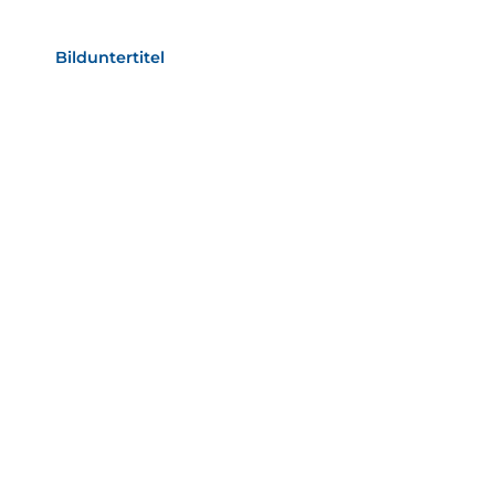
als Text Element
Bilduntertitel
als Text Element
Bild­unter­titel
als Text Element