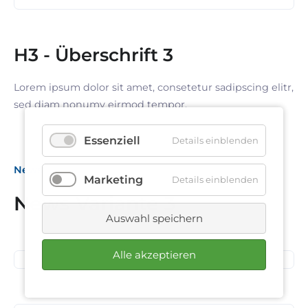
H3 - Überschrift 3
Lorem ipsum dolor sit amet, consetetur sadipscing elitr,
sed diam nonumy eirmod tempor.
Essenziell
Details einblenden
News
Marketing
Details einblenden
News Variante 3
09. Juli 2026
Auswahl speichern
SiNN Summer Network
Alle akzeptieren
25. Juni 2026
Business Frühstück
24. Juni 2026