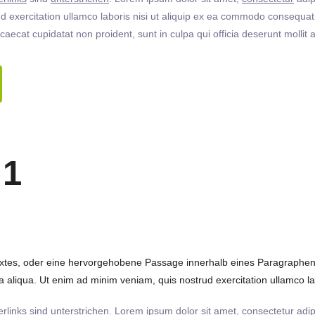
 exercitation ullamco laboris nisi ut aliquip ex ea commodo consequat. 
ccaecat cupidatat non proident, sunt in culpa qui officia deserunt molli
 1
extes, oder eine hervorgehobene Passage innerhalb eines Paragraphen. 
 aliqua. Ut enim ad minim veniam, quis nostrud exercitation ullamco labo
rlinks
sind
unterstrichen
. Lorem ipsum dolor sit amet,
consectetur
adip