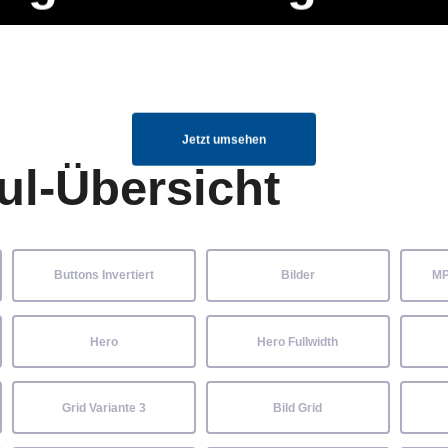
ng Manager, SEO Spezialist oder fürs eigene Projekt – auch ohne HTML
Navigation
Home
Über uns
Mitglieder
Elemente ganz einfach angepasst und kombiniert werden.
überspringen
Jetzt umsehen
ul-Übersicht
Buttons Invertiert
Bilder
MP
Hero
Hero Fullwidth
Grid Variante 3
Bild Grid