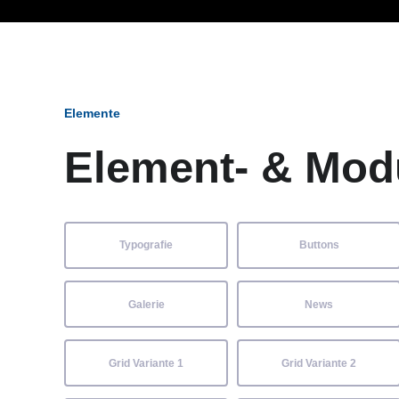
Ob Entwickler, Marketi
Elemente
Element- & Mod
Typografie
Buttons
Galerie
News
Grid Variante 1
Grid Variante 2