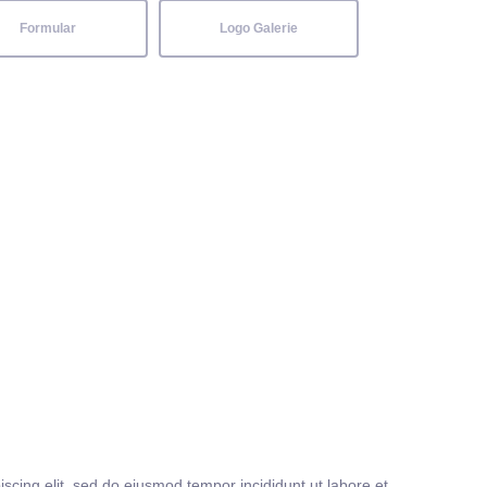
Formular
Logo Galerie
iscing elit, sed do eiusmod tempor incididunt ut labore et