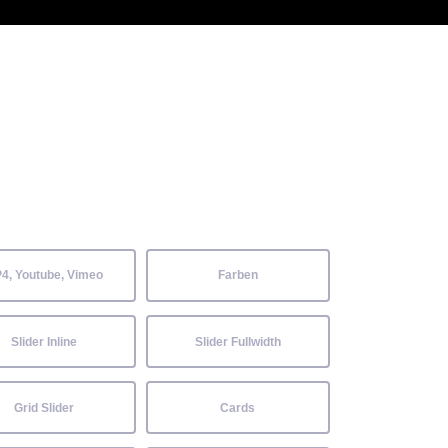
 Kenntnisse können alle
Aktuelles
Neckarwiesenfest
Kontakt
4, Youtube, Vimeo
Farben
Slider Inline
Slider Fullwidth
Grid Slider
Cards