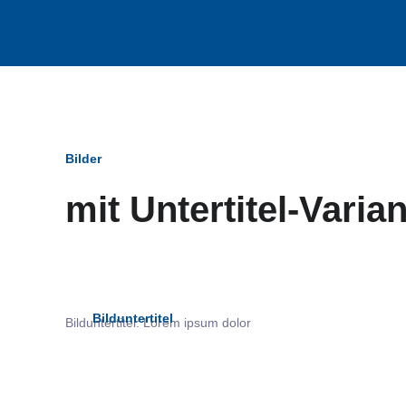
Bilder
mit Untertitel-Varia
Bildun
Bilduntertitel
Bilduntertitel: Lorem ipsum dolor
als Text Element