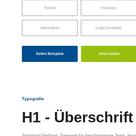
Fakten
Features
Akkordeon
Login Formular
Seiten Beispiele
Jetzt kaufen
Typografie
H1 - Überschrift
Standard Fließtext: Geeignet für beschreibende Texte.
Hype