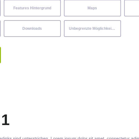
Features Hintergrund
Maps
Downloads
Unbegrenzte Möglichkeiten
 1
rlinks
sind
unterstrichen
. Lorem ipsum dolor sit amet,
consectetur
adip