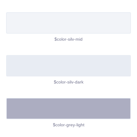
$color-silv-mid
$color-silv-dark
$color-grey-light