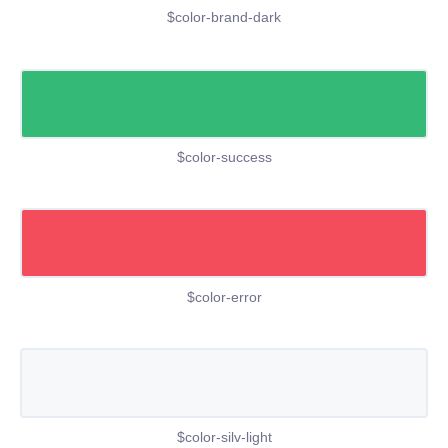
$color-brand-dark
$color-success
$color-error
$color-silv-light