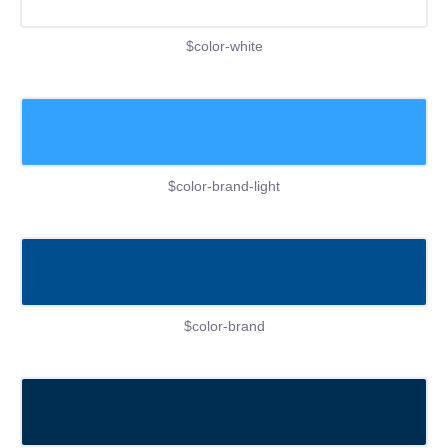
$color-white
$color-brand-light
$color-brand