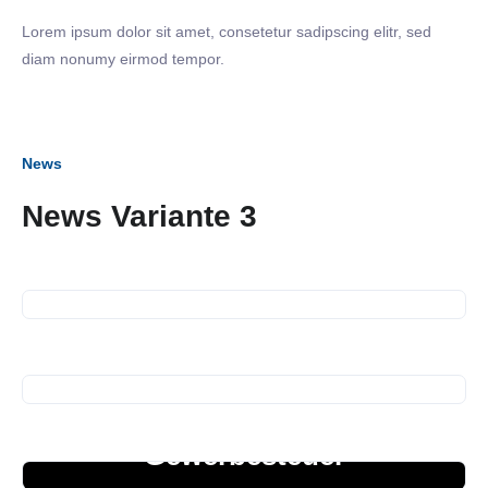
Lorem ipsum dolor sit amet, consetetur sadipscing elitr, sed
diam nonumy eirmod tempor.
News
News Variante 3
09. Juli 2026
SiNN Summer Network
25. Juni 2026
Business Frühstück
24. Juni 2026
Erhöhung Hebesatz
Gewerbesteuer