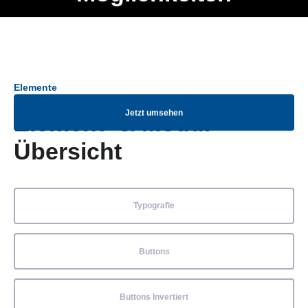
Ob Entwickler, Marketing Manager, SEO Spezialist oder fürs
Menü
eigene Projekt – auch ohne HTML Kenntnisse können alle
Elemente ganz einfach angepasst und kombiniert werden.
Elemente
Jetzt umsehen
Element- & Modul-
Übersicht
Typografie
Buttons
Buttons Invertiert