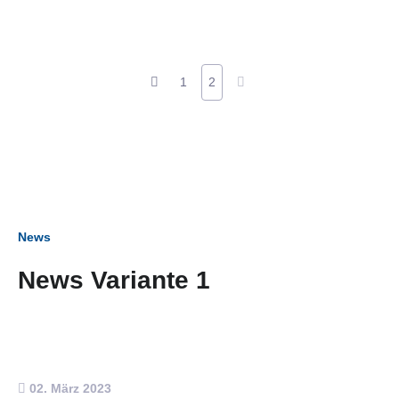
1
2
News
News Variante 1
02. März 2023