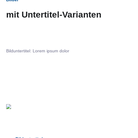
mit Untertitel-Varianten
Bilduntertitel: Lorem ipsum dolor
Bilduntertitel: Lorem ipsum dolor
Bild­unter­titel Hervorgehoben
als Text Element