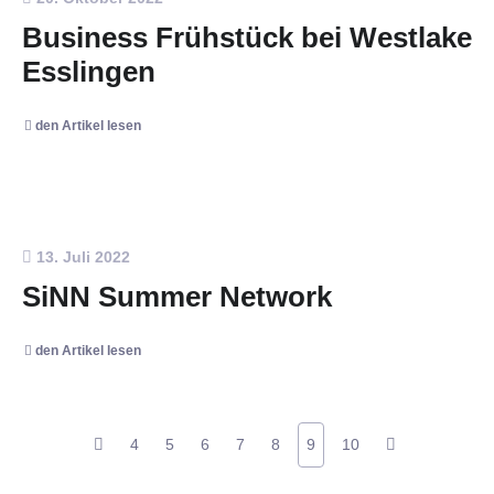
Business Frühstück bei Westlake
Esslingen
den Artikel lesen
13. Juli 2022
SiNN Summer Network
den Artikel lesen
4
5
6
7
8
9
10