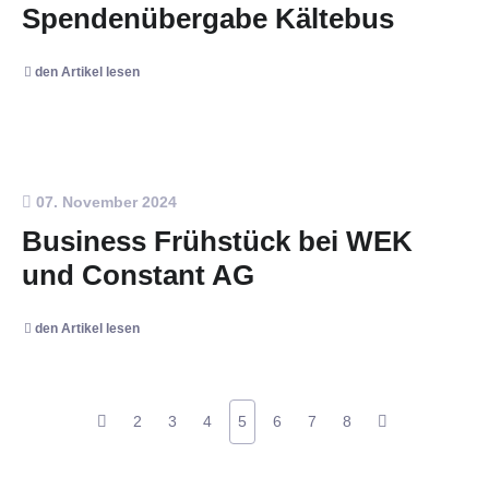
Spendenübergabe Kältebus
den Artikel lesen
07. November 2024
Business Frühstück bei WEK
und Constant AG
den Artikel lesen
2
3
4
5
6
7
8