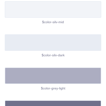
$color-silv-mid
$color-silv-dark
$color-grey-light