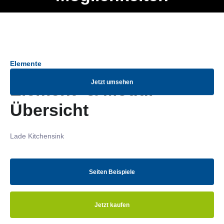
Ob Entwickler, Marketing Manager, SEO Spezialist oder fürs
Menü
eigene Projekt – auch ohne HTML Kenntnisse können alle
Elemente ganz einfach angepasst und kombiniert werden.
Elemente
Jetzt umsehen
Element- & Modul-
Übersicht
Lade Kitchensink
Seiten Beispiele
Jetzt kaufen