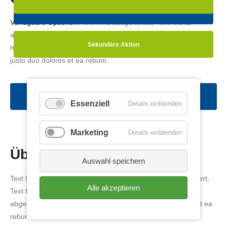
Sekundäre Aktion
Primäre Aktion
Verfügbare Optionen:
Text links ausgerichtet, Text rechts
ausgerichtet, Text zentriert, Text farblich invertiert, Text farblich
Sekundäre Aktion
hinterlegt, Hintergrund abgedunkelt
. At vero eos et accusam et
justo duo dolores et ea rebum.
Primäre Aktion
Essenziell
Details einblenden
Marketing
Details einblenden
Überschrift 2
Auswahl speichern
Text links ausgerichtet, Text rechts ausgerichtet, Text zentriert,
Alle akzeptieren
Text farblich invertiert, Text farblich hinterlegt, Hintergrund
abgedunkelt
. At vero eos et accusam et justo duo dolores et ea
rebum.