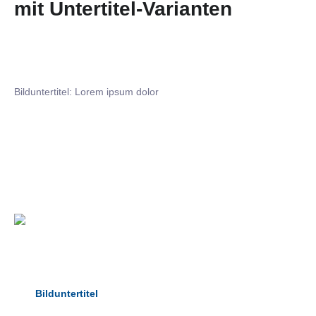
mit Untertitel-Varianten
Bilduntertitel: Lorem ipsum dolor
Bilduntertitel: Lorem ipsum dolor
Bild­unter­titel Hervorgehoben
als Text Element
Bilduntertitel