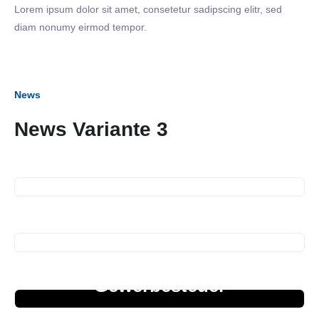
Lorem ipsum dolor sit amet, consetetur sadipscing elitr, sed
diam nonumy eirmod tempor.
News
News Variante 3
09. Juli 2026
SiNN Summer Network
25. Juni 2026
Business Frühstück
24. Juni 2026
Erhöhung Hebesatz
Gewerbesteuer
07. Mai 2026