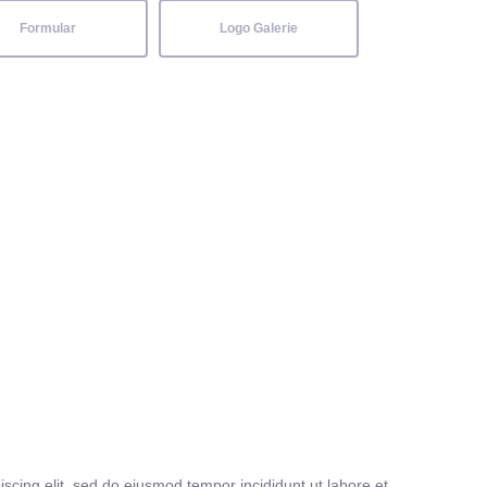
Formular
Logo Galerie
iscing elit, sed do eiusmod tempor incididunt ut labore et