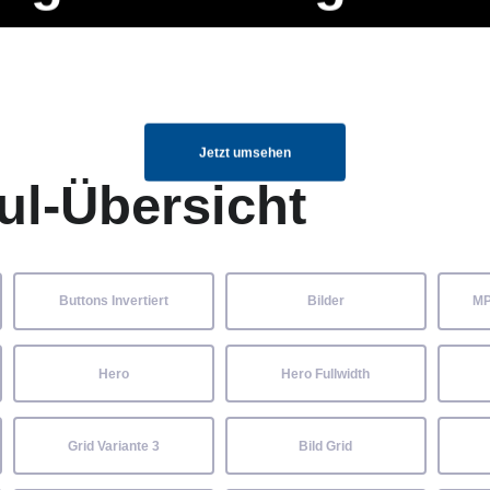
ng Manager, SEO Spezialist oder fürs eigene Projekt – auch ohne HTML
Navigation
Home
Über uns
Mitglieder
Elemente ganz einfach angepasst und kombiniert werden.
überspringen
Jetzt umsehen
ul-Übersicht
Buttons Invertiert
Bilder
MP
Hero
Hero Fullwidth
Grid Variante 3
Bild Grid