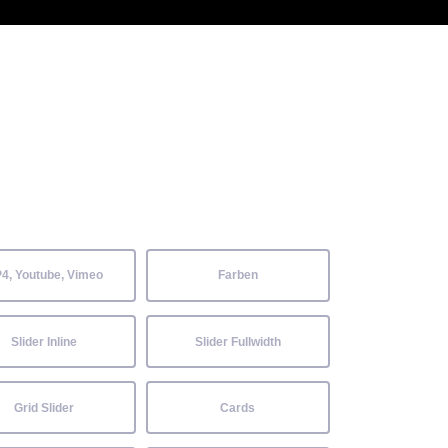
 Kenntnisse können alle
Aktuelles
Neckarwiesenfest
Kontakt
4, Youtube, Vimeo
Farben
Slider Inline
Slider Fullwidth
Grid Slider
Cards