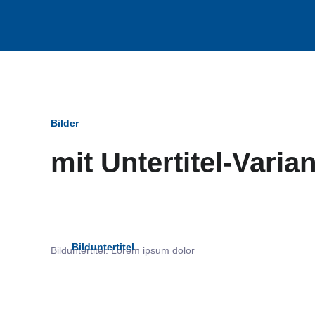
Bilder
mit Untertitel-Varia
Bildun
Bilduntertitel
Bilduntertitel: Lorem ipsum dolor
als Text Element