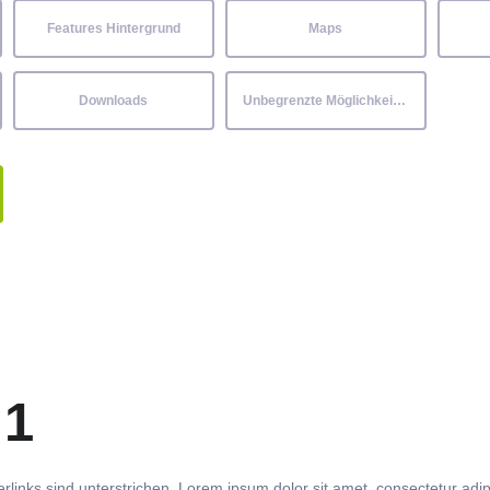
Features Hintergrund
Maps
Downloads
Unbegrenzte Möglichkeiten
 1
rlinks
sind
unterstrichen
. Lorem ipsum dolor sit amet,
consectetur
adip