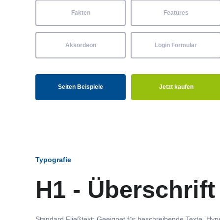
Fakten
Features
Akkordeon
Login Formular
Seiten Beispiele
Jetzt kaufen
Typografie
H1 - Überschrift
Standard Fließtext: Geeignet für beschreibende Texte.
Hype