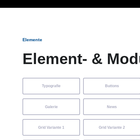
Ob Entwickler, Marketi
Elemente
Element- & Mod
Typografie
Buttons
Galerie
News
Grid Variante 1
Grid Variante 2