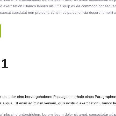
 exercitation ullamco laboris nisi ut aliquip ex ea commodo consequat. 
ccaecat cupidatat non proident, sunt in culpa qui officia deserunt molli
 1
extes, oder eine hervorgehobene Passage innerhalb eines Paragraphen. 
 aliqua. Ut enim ad minim veniam, quis nostrud exercitation ullamco labo
rlinks
sind
unterstrichen
. Lorem ipsum dolor sit amet,
consectetur
adip